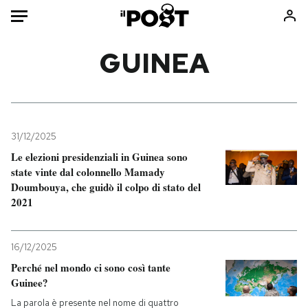
Auto
GUINEA
HOME
Italia
Moda
Mondo
Libri
31/12/2025
Politica
Consumismi
Le elezioni presidenziali in Guinea sono
state vinte dal colonnello Mamady
Tecnologia
Storie/Idee
Doumbouya, che guidò il colpo di stato del
Internet
Ok Boomer!
2021
Scienza
Media
Cultura
Europa
16/12/2025
Economia
Altrecose
Perché nel mondo ci sono così tante
Sport
Mondiali calcio 2026
Guinee?
La parola è presente nel nome di quattro