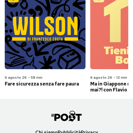
6 agosto 26
-
58 min
6 agosto 26
-
12 min
Fare sicurezza senza fare paura
Ma in Giappone n
mai?! con Flavio Pa
Chi siamo
Pubblicità
Privacy