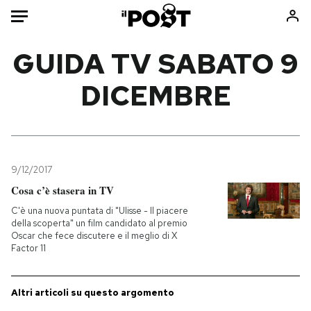
Auto
GUIDA TV SABATO 9
DICEMBRE
HOME
Italia
Moda
Mondo
Libri
Politica
Consumismi
9/12/2017
Tecnologia
Storie/Idee
Cosa c’è stasera in TV
Internet
Ok Boomer!
C'è una nuova puntata di "Ulisse - Il piacere
Scienza
Media
della scoperta" un film candidato al premio
Oscar che fece discutere e il meglio di X
Cultura
Europa
Factor 11
Economia
Altrecose
Sport
Mondiali calcio 2026
Altri articoli su questo argomento