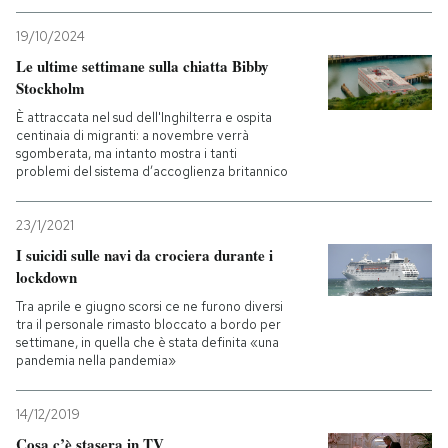
19/10/2024
PODCAST
Le ultime settimane sulla chiatta Bibby
Stockholm
NEWSLETTER
È attraccata nel sud dell'Inghilterra e ospita
centinaia di migranti: a novembre verrà
sgomberata, ma intanto mostra i tanti
problemi del sistema d’accoglienza britannico
I MIEI PREFERITI
23/1/2021
SHOP
I suicidi sulle navi da crociera durante i
lockdown
CALENDARIO
Tra aprile e giugno scorsi ce ne furono diversi
tra il personale rimasto bloccato a bordo per
settimane, in quella che è stata definita «una
pandemia nella pandemia»
AREA PERSONALE
Entra
14/12/2019
Cosa c’è stasera in TV