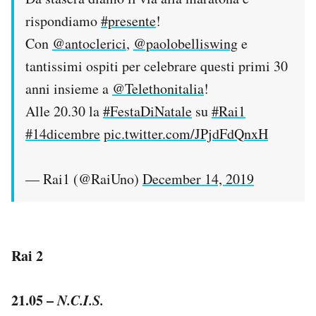
rispondiamo
#presente
!
Con
@antoclerici
,
@paolobelliswing
e
tantissimi ospiti per celebrare questi primi 30
anni insieme a
@Telethonitalia
!
Alle 20.30 la
#FestaDiNatale
su
#Rai1
#14dicembre
pic.twitter.com/JPjdFdQnxH
— Rai1 (@RaiUno)
December 14, 2019
Rai 2
21.05 –
N.C.I.S.