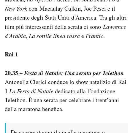
Notifiche mobile
New York
con Macaulay Culkin, Joe Pesci e il
Regala il Post
presidente degli Stati Uniti d’America. Tra gli altri
Hai bisogno di aiuto?
film più interessanti della serata ci sono
Lawrence
Esci
d’Arabia
,
La sottile linea rossa
e
Frantic
.
Rai 1
20.35 –
Festa di Natale: Una serata per Telethon
Antonella Clerici conduce lo show natalizio di Rai
1
La Festa di Natale
dedicato alla Fondazione
Telethon. È una serata per celebrare i trent’anni
della maratona benefica.
Da stasera diamo il via alla maratona e