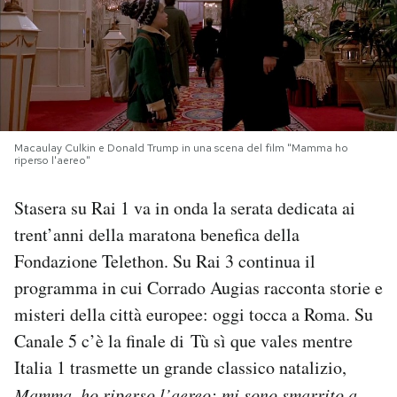
PODCAST
NEWSLETTER
Macaulay Culkin e Donald Trump in una scena del film "Mamma ho
I MIEI PREFERITI
riperso l'aereo"
Stasera su Rai 1 va in onda la serata dedicata ai
SHOP
trent’anni della maratona benefica della
Fondazione Telethon. Su Rai 3 continua il
CALENDARIO
programma in cui Corrado Augias racconta storie e
misteri della città europee: oggi tocca a Roma. Su
AREA PERSONALE
Canale 5 c’è la finale di Tù sì que vales mentre
Italia 1 trasmette un grande classico natalizio,
Area Personale
Newsletter
Mamma, ho riperso l’aereo: mi sono smarrito a