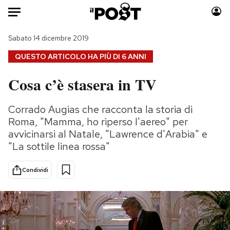
Auto
Sabato 14 dicembre 2019
QUESTO ARTICOLO HA PIÙ DI
6 ANNI
HOME
Cosa c’è stasera in TV
Italia
Moda
Mondo
Libri
Corrado Augias che racconta la storia di
Politica
Consumismi
Roma, "Mamma, ho riperso l'aereo" per
Tecnologia
Storie/Idee
avvicinarsi al Natale, "Lawrence d'Arabia" e
"La sottile linea rossa"
Internet
Ok Boomer!
Scienza
Media
Condividi
Cultura
Europa
Economia
Altrecose
Sport
Mondiali calcio 2026