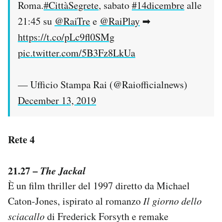
Roma.
#CittàSegrete
, sabato
#14dicembre
alle
21:45 su
@RaiTre
e
@RaiPlay
➡
https://t.co/pLc9fl0SMg
pic.twitter.com/5B3Fz8LkUa
— Ufficio Stampa Rai (@Raiofficialnews)
December 13, 2019
Rete 4
21.27 –
The Jackal
È un film thriller del 1997 diretto da Michael
Caton-Jones, ispirato al romanzo
Il giorno dello
sciacallo
di Frederick Forsyth e remake