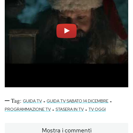
Tag:
-
-
GUIDA TV
GUIDA TV SABATO 14 DICEMBRE
-
-
PROGRAMMAZIONE TV
STASERA IN TV
TV OGGI
Mostra i commenti