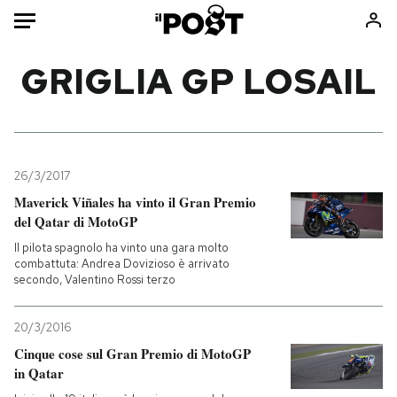
Auto
GRIGLIA GP LOSAIL
HOME
Italia
Moda
Mondo
Libri
26/3/2017
Politica
Consumismi
Maverick Viñales ha vinto il Gran Premio
del Qatar di MotoGP
Tecnologia
Storie/Idee
Il pilota spagnolo ha vinto una gara molto
Internet
Ok Boomer!
combattuta: Andrea Dovizioso è arrivato
Scienza
Media
secondo, Valentino Rossi terzo
Cultura
Europa
Economia
Altrecose
20/3/2016
Cinque cose sul Gran Premio di MotoGP
Sport
Mondiali calcio 2026
in Qatar