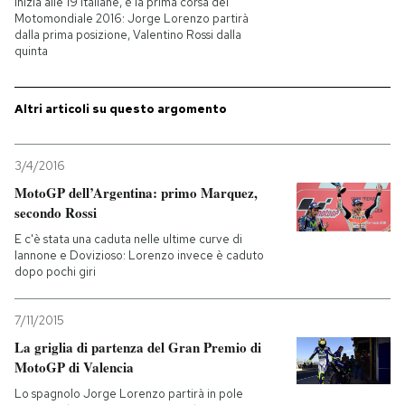
Inizia alle 19 italiane, è la prima corsa del
Motomondiale 2016: Jorge Lorenzo partirà
dalla prima posizione, Valentino Rossi dalla
PODCAST
quinta
NEWSLETTER
Altri articoli su questo argomento
I MIEI PREFERITI
3/4/2016
MotoGP dell’Argentina: primo Marquez,
secondo Rossi
SHOP
E c'è stata una caduta nelle ultime curve di
Iannone e Dovizioso: Lorenzo invece è caduto
dopo pochi giri
CALENDARIO
7/11/2015
AREA PERSONALE
La griglia di partenza del Gran Premio di
MotoGP di Valencia
Entra
Lo spagnolo Jorge Lorenzo partirà in pole