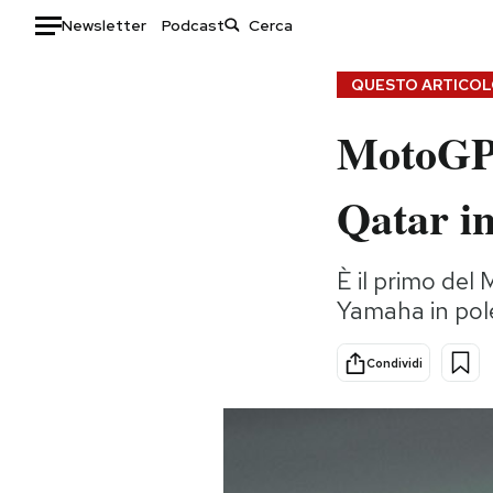
Newsletter
Podcast
Auto
QUESTO ARTICOLO
MotoGP:
HOME
Italia
Moda
Qatar in
Mondo
Libri
Politica
Consumismi
È il primo del
Tecnologia
Storie/Idee
Yamaha in pole 
Internet
Ok Boomer!
Scienza
Media
Condividi
Cultura
Europa
Economia
Altrecose
Sport
Mondiali calcio 2026