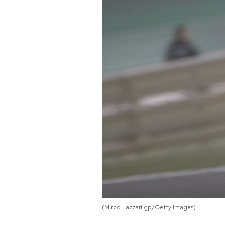
PODCAST
NEWSLETTER
I MIEI PREFERITI
SHOP
CALENDARIO
AREA PERSONALE
Area Personale
(Mirco Lazzari gp/Getty Images)
Newsletter