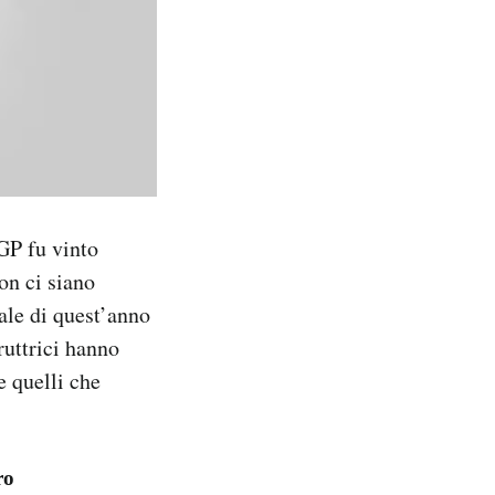
GP fu vinto
on ci siano
ale di quest’anno
ruttrici hanno
e quelli che
ro