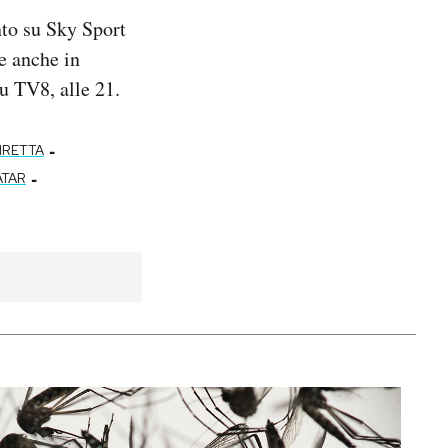
to su Sky Sport
e anche in
su TV8, alle 21.
-
IRETTA
-
TAR