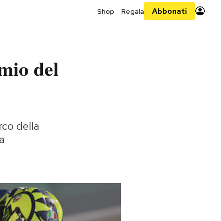
Abbonati
Shop
Regala
mio del
rco della
ta