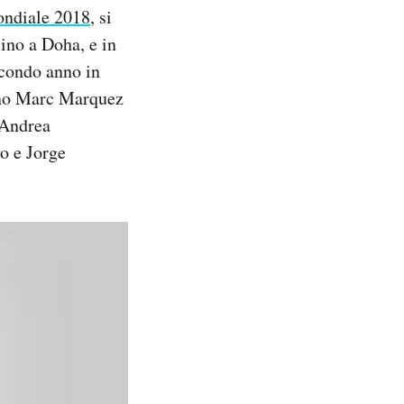
ndiale 2018
, si
cino a Doha, e in
econdo anno in
anno Marc Marquez
 Andrea
o e Jorge