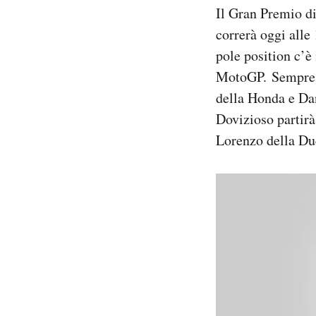
Il Gran Premio di
Notifiche mobile
Regala il Post
correrà oggi alle
Hai bisogno di aiuto?
pole position c’è
Esci
MotoGP. Sempre d
della Honda e Da
Dovizioso partirà
Lorenzo della Du