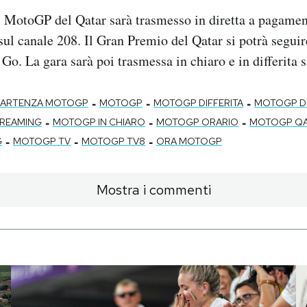
i MotoGP del Qatar sarà trasmesso in diretta a pagamen
ul canale 208. Il Gran Premio del Qatar si potrà seguir
Go. La gara sarà poi trasmessa in chiaro e in differita 
-
-
-
 PARTENZA MOTOGP
MOTOGP
MOTOGP DIFFERITA
MOTOGP D
-
-
-
TREAMING
MOTOGP IN CHIARO
MOTOGP ORARIO
MOTOGP QA
-
-
-
G
MOTOGP TV
MOTOGP TV8
ORA MOTOGP
Mostra i commenti