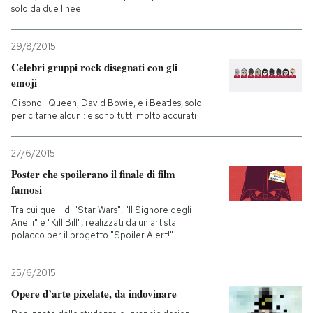
solo da due linee
PODCAST
29/8/2015
Celebri gruppi rock disegnati con gli
NEWSLETTER
emoji
Ci sono i Queen, David Bowie, e i Beatles, solo
per citarne alcuni: e sono tutti molto accurati
I MIEI PREFERITI
27/6/2015
SHOP
Poster che spoilerano il finale di film
famosi
Tra cui quelli di "Star Wars", "Il Signore degli
CALENDARIO
Anelli" e "Kill Bill", realizzati da un artista
polacco per il progetto "Spoiler Alert!"
AREA PERSONALE
25/6/2015
Entra
Opere d’arte pixelate, da indovinare