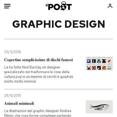
Auto
GRAPHIC DESIGN
HOME
Italia
Moda
Mondo
Libri
20/3/2016
Politica
Consumismi
Copertine semplicissime di dischi famosi
Tecnologia
Storie/Idee
Le ha fatte Nick Barclay, un designer
specializzato nel trasformare le cose della
Internet
Ok Boomer!
cultura pop in un insieme di cerchi e quadrati
Scienza
Media
molto molto minimal
Cultura
Europa
28/9/2015
Economia
Altrecose
Animali minimali
Sport
Mondiali calcio 2026
Le illustrazioni del graphic designer Andrea
Minini, che crea forme complesse partendo