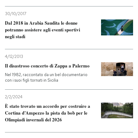
PODCAST
30/10/2017
Dal 2018 in Arabia Saudita le donne
potranno assistere agli eventi sportivi
NEWSLETTER
negli stadi
I MIEI PREFERITI
4/12/2013
Il disastroso concerto di Zappa a Palermo
SHOP
Nel 1982, raccontato da un bel documentario
con i suoi figli tornati in Sicilia
CALENDARIO
2/2/2024
È stato trovato un accordo per costruire a
Cortina d’Ampezzo la pista da bob per le
AREA PERSONALE
Olimpiadi invernali del 2026
Entra