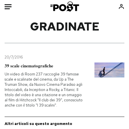
Auto
GRADINATE
HOME
Italia
Moda
Mondo
Libri
20/7/2016
Politica
Consumismi
39 scale cinematografiche
Tecnologia
Storie/Idee
Un video di Room 237 raccoglie 39 famose
scale e scalinate del cinema, da Up a The
Internet
Ok Boomer!
Truman Show, da Nuovo Cinema Paradiso agli
Scienza
Media
Intoccabili, da Inception a Rocky, a Titanic. Il
titolo del video è una citazione e un omaggio
Cultura
Europa
al film di Hitchcock "Il club dei 39", conosciuto
anche con il titolo "I 39 scalini".
Economia
Altrecose
Sport
Mondiali calcio 2026
Altri articoli su questo argomento