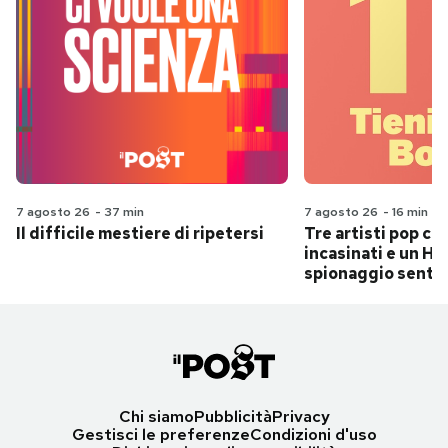
7 agosto 26
-
37 min
7 agosto 26
-
16 min
Il difficile mestiere di ripetersi
Tre artisti pop ch
incasinati e un Hit
spionaggio senti
Chi siamo
Pubblicità
Privacy
Gestisci le preferenze
Condizioni d'uso