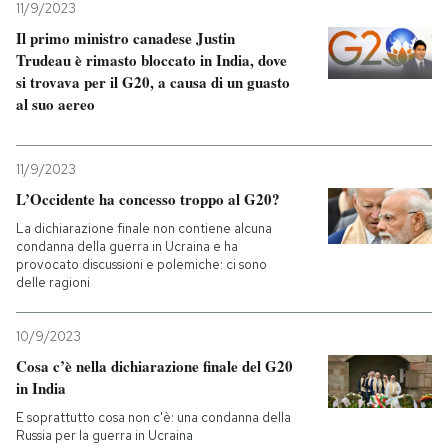
11/9/2023
Il primo ministro canadese Justin
PODCAST
Trudeau è rimasto bloccato in India, dove
si trovava per il G20, a causa di un guasto
al suo aereo
NEWSLETTER
11/9/2023
I MIEI PREFERITI
L’Occidente ha concesso troppo al G20?
La dichiarazione finale non contiene alcuna
SHOP
condanna della guerra in Ucraina e ha
provocato discussioni e polemiche: ci sono
delle ragioni
CALENDARIO
10/9/2023
Cosa c’è nella dichiarazione finale del G20
AREA PERSONALE
in India
Entra
E soprattutto cosa non c'è: una condanna della
Russia per la guerra in Ucraina