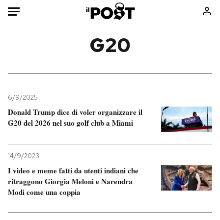
Auto
G20
HOME
Italia
Moda
Mondo
Libri
6/9/2025
Politica
Consumismi
Donald Trump dice di voler organizzare il
G20 del 2026 nel suo golf club a Miami
Tecnologia
Storie/Idee
Internet
Ok Boomer!
Scienza
Media
14/9/2023
Cultura
Europa
I video e meme fatti da utenti indiani che
ritraggono Giorgia Meloni e Narendra
Economia
Altrecose
Modi come una coppia
Sport
Mondiali calcio 2026