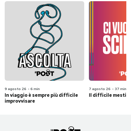
9 agosto 26
-
6 min
7 agosto 26
-
37 min
In viaggio è sempre più difficile
Il difficile mestie
improvvisare