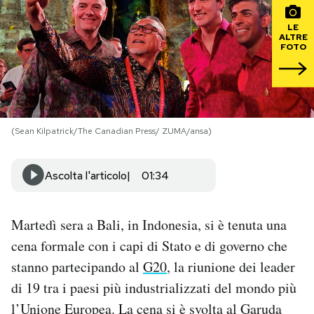
LE
PODCAST
ALTRE
FOTO
NEWSLETTER
I MIEI PREFERITI
(Sean Kilpatrick/The Canadian Press/ ZUMA/ansa)
SHOP
Ascolta l'articolo
01:34
CALENDARIO
Martedì sera a Bali, in Indonesia, si è tenuta una
cena formale con i capi di Stato e di governo che
AREA PERSONALE
stanno partecipando al
G20
, la riunione dei leader
di 19 tra i paesi più industrializzati del mondo più
Area Personale
l’Unione Europea. La cena si è svolta al Garuda
Newsletter