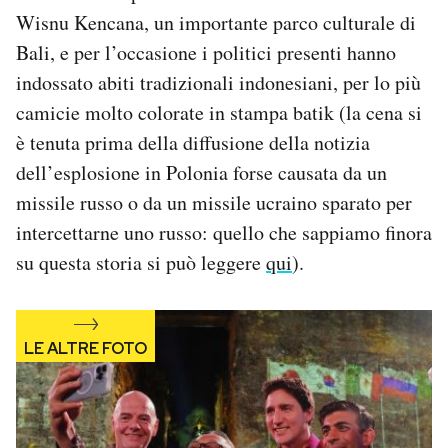
Notifiche mobile
Wisnu Kencana, un importante parco culturale di
Regala il Post
Bali, e per l’occasione i politici presenti hanno
Hai bisogno di aiuto?
indossato abiti tradizionali indonesiani, per lo più
Esci
camicie molto colorate in stampa batik (la cena si
è tenuta prima della diffusione della notizia
dell’esplosione in Polonia forse causata da un
missile russo o da un missile ucraino sparato per
intercettarne uno russo: quello che sappiamo finora
su questa storia si può leggere
qui
).