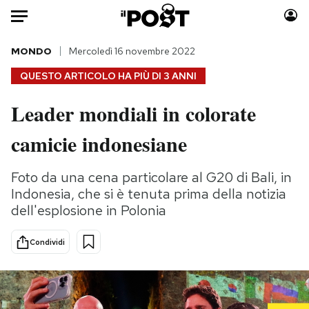
Auto
MONDO
Mercoledì 16 novembre 2022
QUESTO ARTICOLO HA PIÙ DI
3 ANNI
HOME
Leader mondiali in colorate
Italia
Moda
camicie indonesiane
Mondo
Libri
Politica
Consumismi
Foto da una cena particolare al G20 di Bali, in
Tecnologia
Storie/Idee
Indonesia, che si è tenuta prima della notizia
Internet
Ok Boomer!
dell'esplosione in Polonia
Scienza
Media
Cultura
Europa
Condividi
Economia
Altrecose
Sport
Mondiali calcio 2026