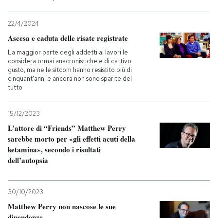
PODCAST
22/4/2024
Ascesa e caduta delle risate registrate
NEWSLETTER
La maggior parte degli addetti ai lavori le
considera ormai anacronistiche e di cattivo
gusto, ma nelle sitcom hanno resistito più di
cinquant'anni e ancora non sono sparite del
I MIEI PREFERITI
tutto
15/12/2023
SHOP
L’attore di “Friends” Matthew Perry
sarebbe morto per «gli effetti acuti della
CALENDARIO
ketamina», secondo i risultati
dell’autopsia
AREA PERSONALE
30/10/2023
Entra
Matthew Perry non nascose le sue
dipendenze