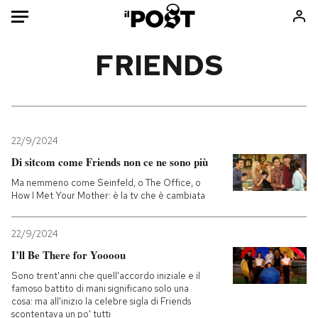
Auto
FRIENDS
HOME
Italia
Moda
Mondo
Libri
22/9/2024
Politica
Consumismi
Di sitcom come Friends non ce ne sono più
Tecnologia
Storie/Idee
Ma nemmeno come Seinfeld, o The Office, o
How I Met Your Mother: è la tv che è cambiata
Internet
Ok Boomer!
Scienza
Media
22/9/2024
Cultura
Europa
I’ll Be There for Yoooou
Economia
Altrecose
Sono trent'anni che quell'accordo iniziale e il
Sport
Mondiali calcio 2026
famoso battito di mani significano solo una
cosa: ma all'inizio la celebre sigla di Friends
scontentava un po' tutti