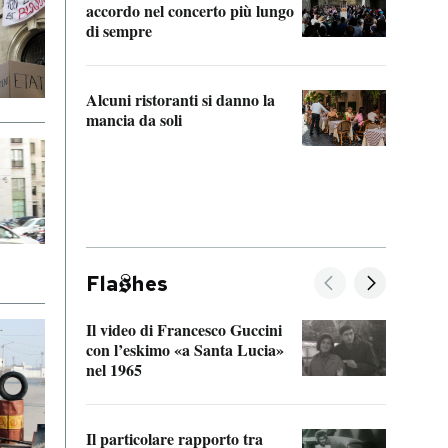
accordo nel concerto più lungo
di sempre
Il ci
parla
Alcuni ristoranti si danno la
nessu
mancia da soli
Fla
hes
Il video di Francesco Guccini
Sulla
con l’eskimo «a Santa Lucia»
vorti
nel 1965
veder
Il particolare rapporto tra
La ve