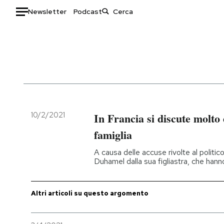
Newsletter
Podcast
Auto
HOME
Italia
Moda
Mondo
Libri
Politica
Consumismi
10/2/2021
In Francia si discute molto 
Tecnologia
Storie/Idee
famiglia
Internet
Ok Boomer!
A causa delle accuse rivolte al politi
Scienza
Media
Duhamel dalla sua figliastra, che hann
Cultura
Europa
Economia
Altrecose
Altri articoli su questo argomento
Sport
Mondiali calcio 2026