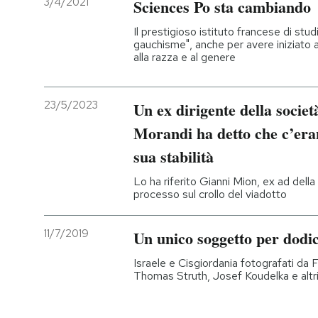
3/4/2021
Sciences Po sta cambiando
PODCAST
Il prestigioso istituto francese di stud
gauchisme", anche per avere iniziato 
alla razza e al genere
NEWSLETTER
23/5/2023
Un ex dirigente della societ
I MIEI PREFERITI
Morandi ha detto che c’era
sua stabilità
SHOP
Lo ha riferito Gianni Mion, ex ad dell
processo sul crollo del viadotto
CALENDARIO
11/7/2019
Un unico soggetto per dodic
AREA PERSONALE
Israele e Cisgiordania fotografati da
Thomas Struth, Josef Koudelka e altri
Entra