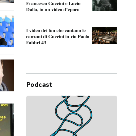
Francesco Guccini e Lucio
“Loco
Dalla, in un video d’epoca
Franc
I video dei fan che cantano le
Il de
canzoni di Guccini in via Paolo
Edoar
Fabbri 43
cappi
Podcast