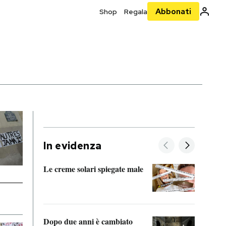
Abbonati
Shop
Regala
In evidenza
Le creme solari spiegate male
FitAc
guerr
Dopo due anni è cambiato
A cos