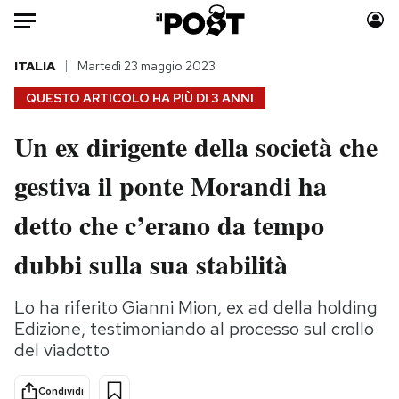
Auto
ITALIA
Martedì 23 maggio 2023
QUESTO ARTICOLO HA PIÙ DI
3 ANNI
HOME
Un ex dirigente della società che
Italia
Moda
gestiva il ponte Morandi ha
Mondo
Libri
Politica
Consumismi
detto che c’erano da tempo
Tecnologia
Storie/Idee
Internet
Ok Boomer!
dubbi sulla sua stabilità
Scienza
Media
Cultura
Europa
Lo ha riferito Gianni Mion, ex ad della holding
Edizione, testimoniando al processo sul crollo
Economia
Altrecose
del viadotto
Sport
Mondiali calcio 2026
Condividi