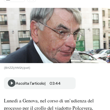
PODCAST
NEWSLETTER
I MIEI PREFERITI
SHOP
(BAZZI/ANSA/pat)
CALENDARIO
Ascolta l'articolo
03:44
AREA PERSONALE
Lunedì a Genova, nel corso di un’udienza del
Area Personale
processo
per il crollo del viadotto Polcevera
,
Newsletter