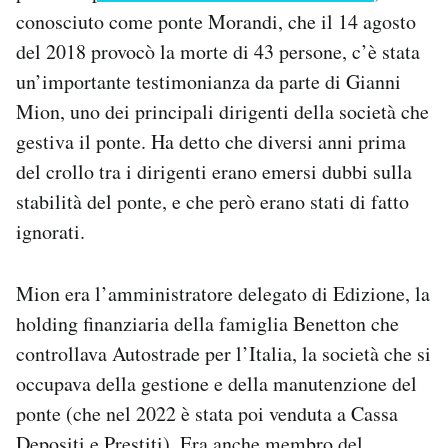
Notifiche mobile
conosciuto come ponte Morandi, che il 14 agosto
Regala il Post
del 2018 provocò la morte di 43 persone, c’è stata
Hai bisogno di aiuto?
un’importante testimonianza da parte di Gianni
Esci
Mion, uno dei principali dirigenti della società che
gestiva il ponte. Ha detto che diversi anni prima
del crollo tra i dirigenti erano emersi dubbi sulla
stabilità del ponte, e che però erano stati di fatto
ignorati.
Mion era l’amministratore delegato di Edizione, la
holding finanziaria della famiglia Benetton che
controllava Autostrade per l’Italia, la società che si
occupava della gestione e della manutenzione del
ponte (che nel 2022 è stata poi venduta a Cassa
Depositi e Prestiti). Era anche membro del