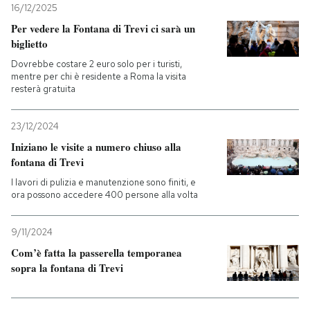
16/12/2025
Per vedere la Fontana di Trevi ci sarà un
PODCAST
biglietto
Dovrebbe costare 2 euro solo per i turisti,
NEWSLETTER
mentre per chi è residente a Roma la visita
resterà gratuita
I MIEI PREFERITI
23/12/2024
Iniziano le visite a numero chiuso alla
fontana di Trevi
SHOP
I lavori di pulizia e manutenzione sono finiti, e
ora possono accedere 400 persone alla volta
CALENDARIO
9/11/2024
Com’è fatta la passerella temporanea
AREA PERSONALE
sopra la fontana di Trevi
Entra