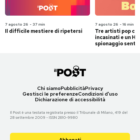
7 agosto 26
-
37 min
7 agosto 26
-
16 min
Il difficile mestiere di ripetersi
Tre artisti pop ch
incasinati e un Hit
spionaggio senti
Chi siamo
Pubblicità
Privacy
Gestisci le preferenze
Condizioni d'uso
Dichiarazione di accessibilità
Il Post è una testata registrata presso il Tribunale di Milano, 419 del
28 settembre 2009 - ISSN 2610-9980
Abbonati