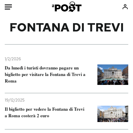
Auto
FONTANA DI TREVI
HOME
Italia
Moda
Mondo
Libri
1/2/2026
Politica
Consumismi
Da lunedì i turisti dovranno pagare un
biglietto per visitare la Fontana di Trevi a
Tecnologia
Storie/Idee
Roma
Internet
Ok Boomer!
Scienza
Media
19/12/2025
Cultura
Europa
Il biglietto per vedere la Fontana di Trevi
Economia
Altrecose
a Roma costerà 2 euro
Sport
Mondiali calcio 2026