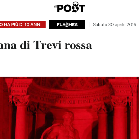
 HA PIÙ DI
10 ANNI
FLA
HES
Sabato 30 aprile 2016
na di Trevi rossa