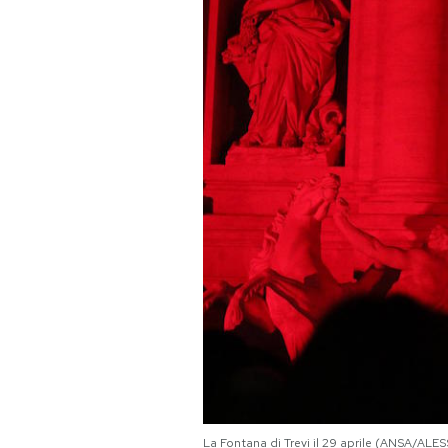
PODCAST
NEWSLETTER
I MIEI PREFERITI
SHOP
CALENDARIO
AREA PERSONALE
Area Personale
Newsletter
La Fontana di Trevi il 29 aprile (ANSA/A