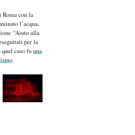
 di Roma con la
luminato l’acqua,
zione “Aiuto alla
rseguitati per la
n quel caso fu
una
lismo
.