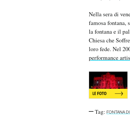
Notifiche mobile
Regala il Post
Nella sera di vene
Hai bisogno di aiuto?
famosa fontana, s
Esci
la fontana e il pa
Chiesa che Soffre”
loro fede. Nel 20
performance artis
Tag:
FONTANA DI