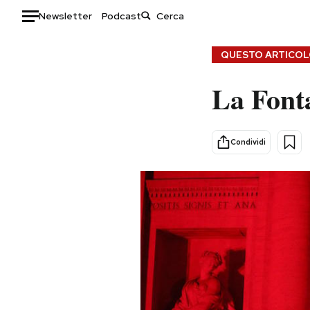
Newsletter
Podcast
Auto
QUESTO ARTICOLO
HOME
La Fonta
Italia
Moda
Mondo
Libri
Condividi
Politica
Consumismi
Tecnologia
Storie/Idee
Internet
Ok Boomer!
Scienza
Media
Cultura
Europa
Economia
Altrecose
Sport
Mondiali calcio 2026