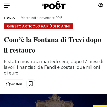
Auto
ITALIA
Mercoledì 4 novembre 2015
QUESTO ARTICOLO HA PIÙ DI
10 ANNI
HOME
Com’è la Fontana di Trevi dopo
Italia
Moda
il restauro
Mondo
Libri
Politica
Consumismi
È stata mostrata martedì sera, dopo 17 mesi di
Tecnologia
Storie/Idee
lavori finanziati da Fendi e costati due milioni
Internet
Ok Boomer!
di euro
Scienza
Media
Cultura
Europa
Condividi
Economia
Altrecose
Sport
Mondiali calcio 2026