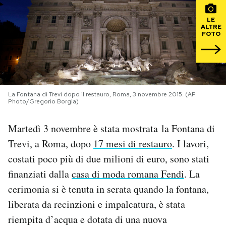
LE
PODCAST
ALTRE
FOTO
NEWSLETTER
I MIEI PREFERITI
La Fontana di Trevi dopo il restauro, Roma, 3 novembre 2015. (AP
Photo/Gregorio Borgia)
SHOP
Martedì 3 novembre è stata mostrata la Fontana di
Trevi, a Roma, dopo
17 mesi di restauro
. I lavori,
CALENDARIO
costati poco più di due milioni di euro, sono stati
finanziati dalla
casa di moda romana Fendi
. La
AREA PERSONALE
cerimonia si è tenuta in serata quando la fontana,
liberata da recinzioni e impalcatura, è stata
Area Personale
riempita d’acqua e dotata di una nuova
Newsletter