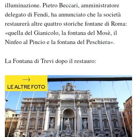
illuminazione. Pietro Beccari, amministratore
Notifiche mobile
Regala il Post
delegato di Fendi, ha annunciato che la società
Hai bisogno di aiuto?
restaurerà altre quattro storiche fontane di Roma:
Esci
«quella del Gianicolo, la fontana del Mosè, il
Ninfeo al Pincio e la fontana del Peschiera».
La Fontana di Trevi dopo il restauro: