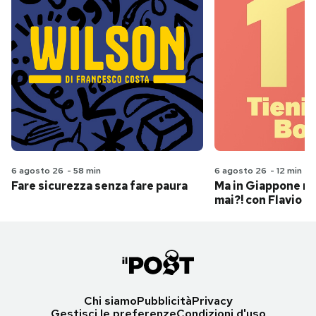
6 agosto 26
-
58 min
6 agosto 26
-
12 min
Fare sicurezza senza fare paura
Ma in Giappone n
mai?! con Flavio Pa
Chi siamo
Pubblicità
Privacy
Gestisci le preferenze
Condizioni d'uso