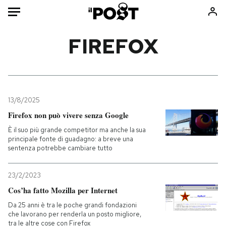
Auto
FIREFOX
HOME
Italia
Moda
Mondo
Libri
13/8/2025
Politica
Consumismi
Firefox non può vivere senza Google
Tecnologia
Storie/Idee
È il suo più grande competitor ma anche la sua
principale fonte di guadagno: a breve una
Internet
Ok Boomer!
sentenza potrebbe cambiare tutto
Scienza
Media
Cultura
Europa
23/2/2023
Economia
Altrecose
Cos’ha fatto Mozilla per Internet
Sport
Mondiali calcio 2026
Da 25 anni è tra le poche grandi fondazioni
che lavorano per renderla un posto migliore,
tra le altre cose con Firefox