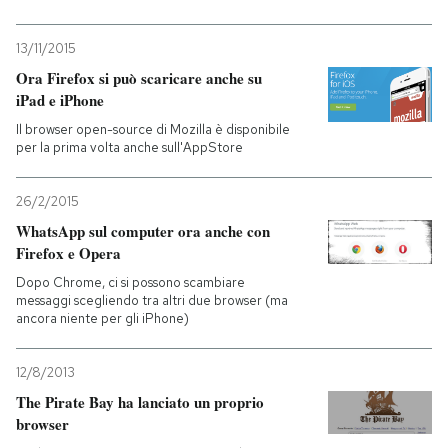
PODCAST
13/11/2015
Ora Firefox si può scaricare anche su
iPad e iPhone
NEWSLETTER
Il browser open-source di Mozilla è disponibile
per la prima volta anche sull'AppStore
I MIEI PREFERITI
26/2/2015
WhatsApp sul computer ora anche con
SHOP
Firefox e Opera
Dopo Chrome, ci si possono scambiare
messaggi scegliendo tra altri due browser (ma
CALENDARIO
ancora niente per gli iPhone)
AREA PERSONALE
12/8/2013
The Pirate Bay ha lanciato un proprio
Entra
browser