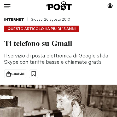
Auto
INTERNET
Giovedì 26 agosto 2010
QUESTO ARTICOLO HA PIÙ DI
15 ANNI
HOME
Ti telefono su Gmail
Italia
Moda
Mondo
Libri
Il servizio di posta elettronica di Google sfida
Politica
Consumismi
Skype con tariffe basse e chiamate gratis
Tecnologia
Storie/Idee
Internet
Ok Boomer!
Condividi
Scienza
Media
Cultura
Europa
Economia
Altrecose
Sport
Mondiali calcio 2026