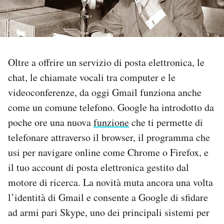
PODCAST
NEWSLETTER
Oltre a offrire un servizio di posta elettronica, le
chat, le chiamate vocali tra computer e le
I MIEI PREFERITI
videoconferenze, da oggi Gmail funziona anche
come un comune telefono. Google ha introdotto da
SHOP
poche ore una nuova
funzione
che ti permette di
telefonare attraverso il browser, il programma che
usi per navigare online come Chrome o Firefox, e
CALENDARIO
il tuo account di posta elettronica gestito dal
motore di ricerca. La novità muta ancora una volta
AREA PERSONALE
l’identità di Gmail e consente a Google di sfidare
Area Personale
ad armi pari Skype, uno dei principali sistemi per
Newsletter