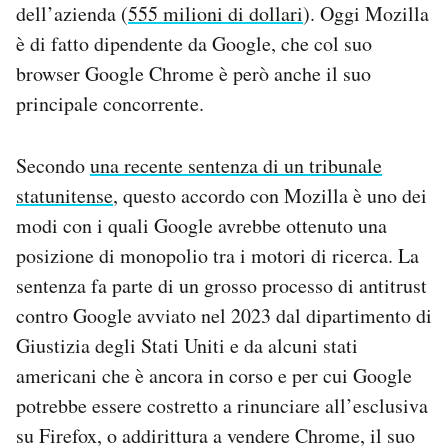
dell’azienda (
555 milioni di dollari
). Oggi Mozilla
Notifiche mobile
è di fatto dipendente da Google, che col suo
Regala il Post
Hai bisogno di aiuto?
browser Google Chrome è però anche il suo
Esci
principale concorrente.
Secondo
una recente sentenza di un tribunale
statunitense
, questo accordo con Mozilla è uno dei
modi con i quali Google avrebbe ottenuto una
posizione di monopolio tra i motori di ricerca. La
sentenza fa parte di un grosso processo di antitrust
contro Google avviato nel 2023 dal dipartimento di
Giustizia degli Stati Uniti e da alcuni stati
americani che è ancora in corso e per cui Google
potrebbe essere costretto a rinunciare all’esclusiva
su Firefox, o addirittura a vendere Chrome, il suo