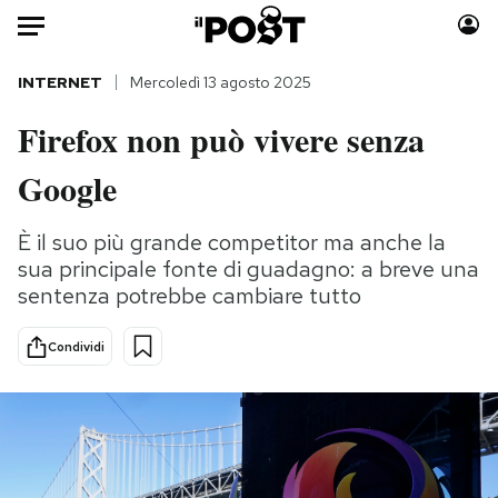
Auto
INTERNET
Mercoledì 13 agosto 2025
Firefox non può vivere senza
HOME
Google
Italia
Moda
Mondo
Libri
È il suo più grande competitor ma anche la
Politica
Consumismi
sua principale fonte di guadagno: a breve una
Tecnologia
Storie/Idee
sentenza potrebbe cambiare tutto
Internet
Ok Boomer!
Scienza
Media
Condividi
Cultura
Europa
Economia
Altrecose
Sport
Mondiali calcio 2026