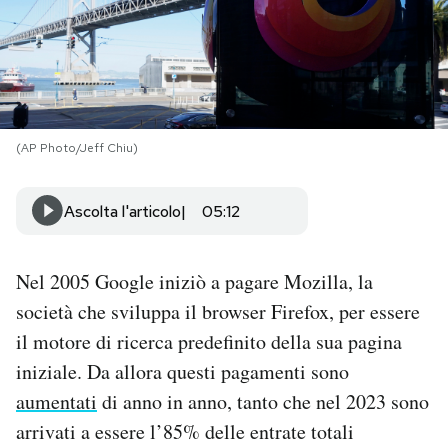
PODCAST
NEWSLETTER
(AP Photo/Jeff Chiu)
I MIEI PREFERITI
Ascolta l'articolo
05:12
SHOP
Nel 2005 Google iniziò a pagare Mozilla, la
CALENDARIO
società che sviluppa il browser Firefox, per essere
il motore di ricerca predefinito della sua pagina
iniziale. Da allora questi pagamenti sono
AREA PERSONALE
aumentati
di anno in anno, tanto che nel 2023 sono
Area Personale
arrivati a essere l’85% delle entrate totali
Newsletter