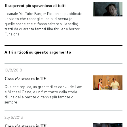
Il supercut più spaventoso di tutti
PODCAST
Il canale YouTube Burger Fiction ha pubblicato
un video che raccoglie i colpi di scena (e
quelle scene che ci fanno saltare sulla sedia)
tratti da quaranta famosi film thriller e horror.
NEWSLETTER
Funziona.
I MIEI PREFERITI
Altri articoli su questo argomento
SHOP
19/8/2018
Cosa c’è stasera in TV
CALENDARIO
Qualche replica, un gran thriller con Jude Law
e Michael Caine, e un film tratto dalla storia
di una delle partite di tennis più famose di
sempre
AREA PERSONALE
Entra
25/6/2018
Cosa c’è stasera in TV