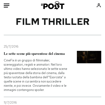
Auto
FILM THRILLER
HOME
Italia
Moda
Mondo
Libri
25/7/2016
Politica
Consumismi
Le sette scene più spaventose del cinema
Tecnologia
Storie/Idee
CineFix è un gruppo di filmmaker,
sceneggiatori, registi e animatori. Nel loro
Internet
Ok Boomer!
ultimo video hanno selezionato le sette scene
Scienza
Media
più spaventose della storia del cinema, dalla
testa ruotata della bambina dell'"Esorcista" a
Cultura
Europa
quelle scene in cui sembra non succedere
niente, e poi invece. Ovviamente il video e le
Economia
Altrecose
immagini contengono spoiler.
Sport
Mondiali calcio 2026
11/7/2016