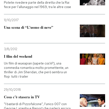
Potete rivedere parte della diretta che la Rai
fece per l'allunaggio nel 1969, tra le altre cose
11/10/2017
Una scena di “L’uomo di neve”
3/8/2012
I film del weekend
Un film di wuxiapian (sapete cos'è?), una
commedia romantica molto promettente, un
thriller di Jim Sheridan, che però sembra un
flop: tutti i trailer
29/10/2018
Cosa c’è stasera in TV
"I bastardi di Pizzofalcone", l'unico 007 con
George Lazenby e Report che parlerà ancora