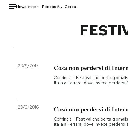
Newsletter
Podcast
Auto
FESTI
HOME
Italia
Moda
Mondo
Libri
Politica
Consumismi
28/9/2017
Cosa non perdersi di Inter
Tecnologia
Storie/Idee
Comincia il Festival che porta giornalist
Internet
Ok Boomer!
Italia a Ferrara, dove invece perdersi 
Scienza
Media
Cultura
Europa
Economia
Altrecose
29/9/2016
Cosa non perdersi di Inter
Sport
Mondiali calcio 2026
Comincia il Festival che porta giornalist
Italia a Ferrara, dove invece perdersi 