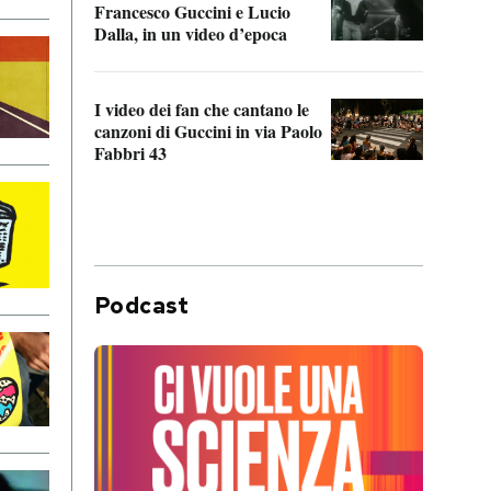
Francesco Guccini e Lucio
“Loco
Dalla, in un video d’epoca
Franc
I video dei fan che cantano le
Il de
canzoni di Guccini in via Paolo
Edoar
Fabbri 43
cappi
Podcast