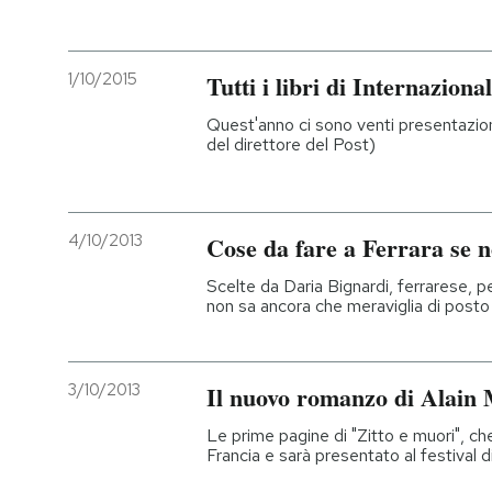
PODCAST
1/10/2015
Tutti i libri di Internazion
NEWSLETTER
Quest'anno ci sono venti presentazion
del direttore del Post)
I MIEI PREFERITI
4/10/2013
Cose da fare a Ferrara se no
SHOP
Scelte da Daria Bignardi, ferrarese, pe
non sa ancora che meraviglia di posto
CALENDARIO
3/10/2013
Il nuovo romanzo di Alain
AREA PERSONALE
Le prime pagine di "Zitto e muori", che 
Entra
Francia e sarà presentato al festival d