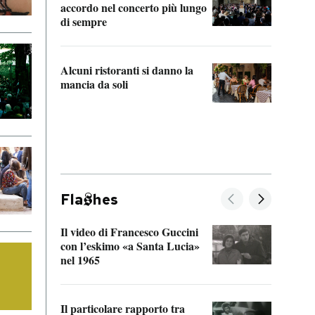
accordo nel concerto più lungo
di sempre
Il ci
parla
Alcuni ristoranti si danno la
nessu
mancia da soli
Fla
hes
Il video di Francesco Guccini
Sulla
con l’eskimo «a Santa Lucia»
vorti
nel 1965
veder
Il particolare rapporto tra
La ve