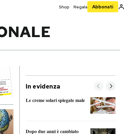
Abbonati
Shop
Regala
IONALE
In evidenza
Le creme solari spiegate male
FitAc
guerr
Dopo due anni è cambiato
A cos