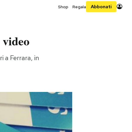
Abbonati
Shop
Regala
– video
ri a Ferrara, in