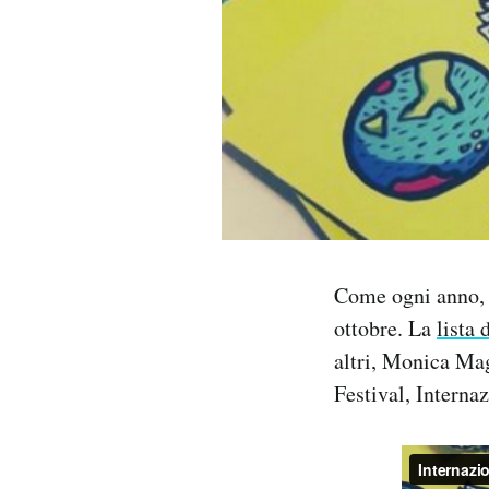
PODCAST
NEWSLETTER
I MIEI PREFERITI
SHOP
Come ogni anno, l
ottobre. La
lista 
CALENDARIO
altri, Monica Ma
Festival, Interna
AREA PERSONALE
Area Personale
Newsletter