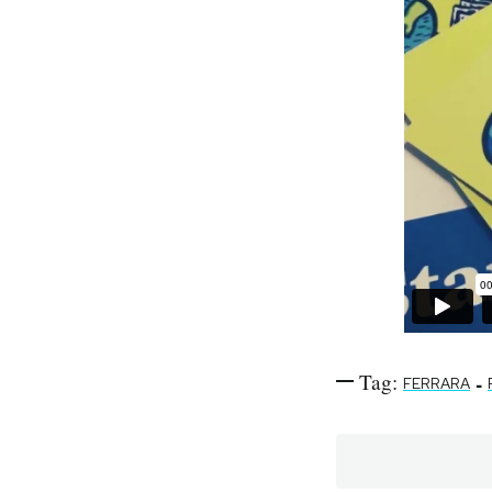
Notifiche mobile
Regala il Post
Hai bisogno di aiuto?
Esci
Tag:
-
FERRARA