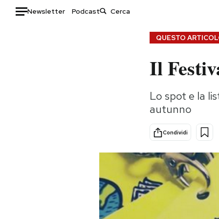
Newsletter
Podcast
Auto
QUESTO ARTICOLO
Il Festi
HOME
Italia
Moda
Lo spot e la lis
Mondo
Libri
autunno
Politica
Consumismi
Tecnologia
Storie/Idee
Condividi
Internet
Ok Boomer!
Scienza
Media
Cultura
Europa
Economia
Altrecose
Sport
Mondiali calcio 2026