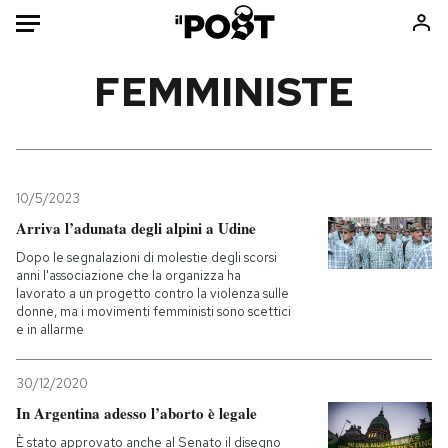
Auto
FEMMINISTE
HOME
Italia
Moda
Mondo
Libri
10/5/2023
Politica
Consumismi
Arriva l’adunata degli alpini a Udine
Tecnologia
Storie/Idee
Dopo le segnalazioni di molestie degli scorsi
anni l'associazione che la organizza ha
Internet
Ok Boomer!
lavorato a un progetto contro la violenza sulle
Scienza
Media
donne, ma i movimenti femministi sono scettici
e in allarme
Cultura
Europa
Economia
Altrecose
30/12/2020
Sport
Mondiali calcio 2026
In Argentina adesso l’aborto è legale
È stato approvato anche al Senato il disegno