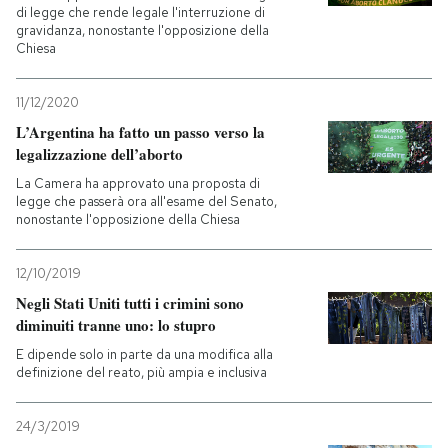
di legge che rende legale l'interruzione di
gravidanza, nonostante l'opposizione della
PODCAST
Chiesa
11/12/2020
NEWSLETTER
L’Argentina ha fatto un passo verso la
legalizzazione dell’aborto
I MIEI PREFERITI
La Camera ha approvato una proposta di
legge che passerà ora all'esame del Senato,
nonostante l'opposizione della Chiesa
SHOP
12/10/2019
Negli Stati Uniti tutti i crimini sono
CALENDARIO
diminuiti tranne uno: lo stupro
E dipende solo in parte da una modifica alla
AREA PERSONALE
definizione del reato, più ampia e inclusiva
Entra
24/3/2019