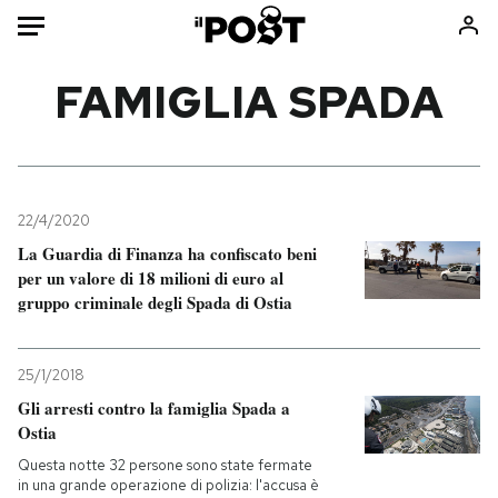
Auto
FAMIGLIA SPADA
HOME
Italia
Moda
Mondo
Libri
22/4/2020
Politica
Consumismi
La Guardia di Finanza ha confiscato beni
per un valore di 18 milioni di euro al
Tecnologia
Storie/Idee
gruppo criminale degli Spada di Ostia
Internet
Ok Boomer!
Scienza
Media
25/1/2018
Cultura
Europa
Gli arresti contro la famiglia Spada a
Economia
Altrecose
Ostia
Sport
Mondiali calcio 2026
Questa notte 32 persone sono state fermate
in una grande operazione di polizia: l'accusa è