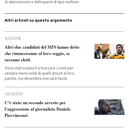
di associazione a delinquere di tipo mafioso
PODCAST
Altri articoli su questo argomento
NEWSLETTER
9/2/2018
Altri due candidati del M5S hanno detto
I MIEI PREFERITI
che rinunceranno al loro seggio, se
saranno eletti
Sono stati scoperti a truccare i conti per
SHOP
versare meno soldi di quelli dovuti al loro
partito, ma dimettersi non sarà facile
CALENDARIO
30/11/2017
C’è stato un secondo arresto per
AREA PERSONALE
l’aggressione al giornalista Daniele
Piervincenzi
Entra