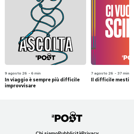
9 agosto 26
-
6 min
7 agosto 26
-
37 min
In viaggio è sempre più difficile
Il difficile mestie
improvvisare
Chi siamo
Pubblicità
Privacy