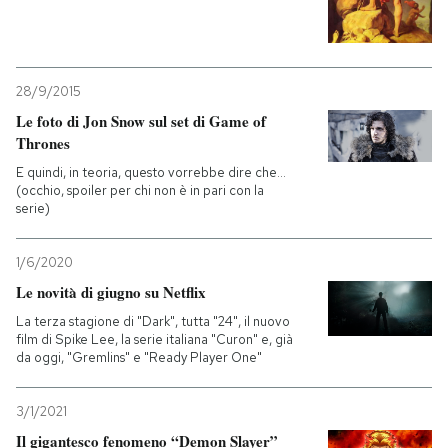
28/9/2015
Le foto di Jon Snow sul set di Game of
Thrones
E quindi, in teoria, questo vorrebbe dire che...
(occhio, spoiler per chi non è in pari con la
serie)
1/6/2020
Le novità di giugno su Netflix
La terza stagione di "Dark", tutta "24", il nuovo
film di Spike Lee, la serie italiana "Curon" e, già
da oggi, "Gremlins" e "Ready Player One"
3/1/2021
Il gigantesco fenomeno “Demon Slayer”