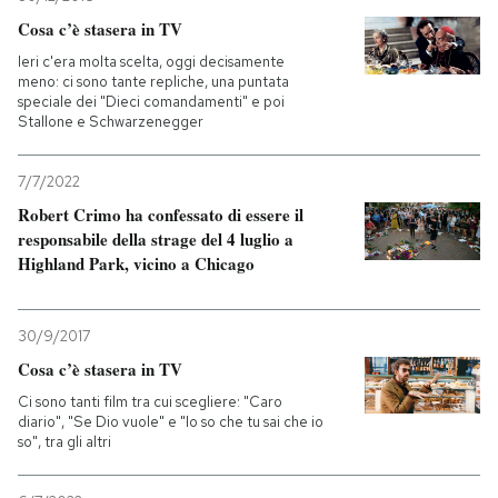
Cosa c’è stasera in TV
Ieri c'era molta scelta, oggi decisamente
meno: ci sono tante repliche, una puntata
speciale dei "Dieci comandamenti" e poi
Stallone e Schwarzenegger
7/7/2022
Robert Crimo ha confessato di essere il
responsabile della strage del 4 luglio a
Highland Park, vicino a Chicago
30/9/2017
Cosa c’è stasera in TV
Ci sono tanti film tra cui scegliere: "Caro
diario", "Se Dio vuole" e "Io so che tu sai che io
so", tra gli altri