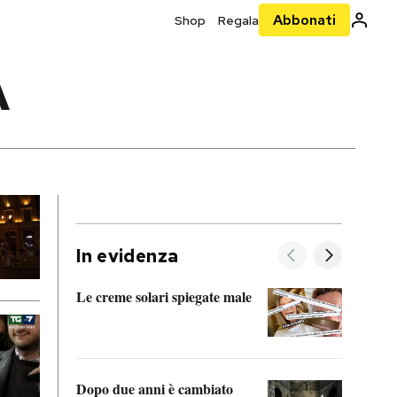
Abbonati
Shop
Regala
A
In evidenza
Le creme solari spiegate male
FitAc
guerr
Dopo due anni è cambiato
A cos