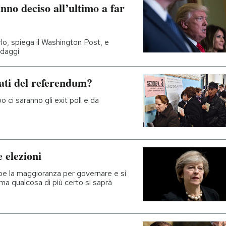
anno deciso all’ultimo a far
rlo, spiega il Washington Post, e
ndaggi
tati del referendum?
o ci saranno gli exit poll e da
e elezioni
be la maggioranza per governare e si
ma qualcosa di più certo si saprà