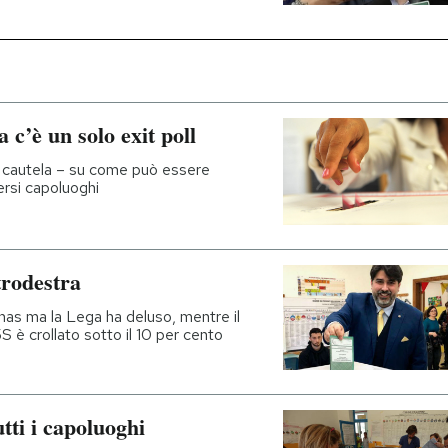
 c’è un solo exit poll
n cautela – su come può essere
ersi capoluoghi
trodestra
inas ma la Lega ha deluso, mentre il
5S è crollato sotto il 10 per cento
tutti i capoluoghi