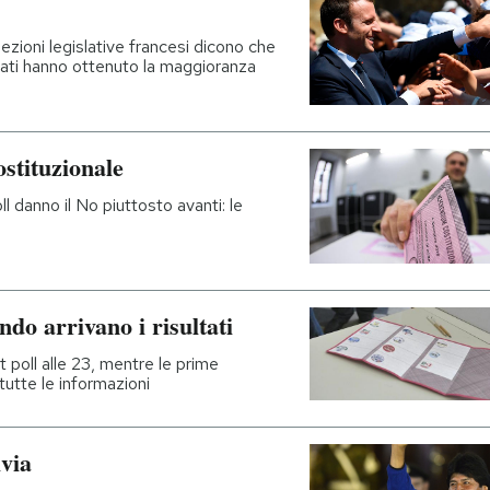
elezioni legislative francesi dicono che
eati hanno ottenuto la maggioranza
ostituzionale
oll danno il No piuttosto avanti: le
do arrivano i risultati
 poll alle 23, mentre le prime
utte le informazioni
ivia