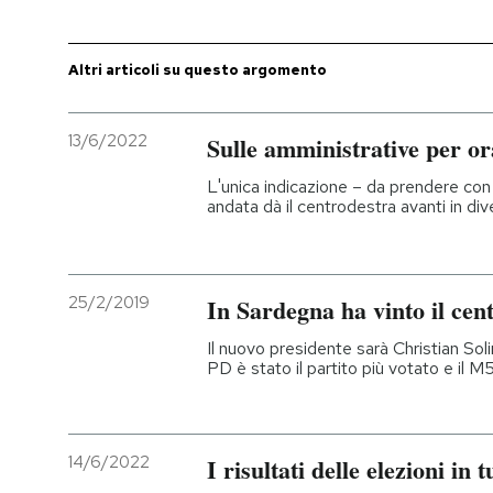
PODCAST
Altri articoli su questo argomento
NEWSLETTER
13/6/2022
Sulle amministrative per ora
L'unica indicazione – da prendere co
I MIEI PREFERITI
andata dà il centrodestra avanti in div
SHOP
25/2/2019
In Sardegna ha vinto il cen
CALENDARIO
Il nuovo presidente sarà Christian Sol
PD è stato il partito più votato e il M
AREA PERSONALE
Entra
14/6/2022
I risultati delle elezioni in 