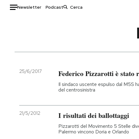
Newsletter
Podcast
Auto
HOME
Italia
Moda
Mondo
Libri
Politica
Consumismi
25/6/2017
Federico Pizzarotti è stato 
Tecnologia
Storie/Idee
Il sindaco uscente espulso dal M5S h
Internet
Ok Boomer!
del centrosinistra
Scienza
Media
Cultura
Europa
21/5/2012
I risultati dei ballottaggi
Economia
Altrecose
Sport
Mondiali calcio 2026
Pizzarotti del Movimento 5 Stelle di
Palermo vincono Doria e Orlando