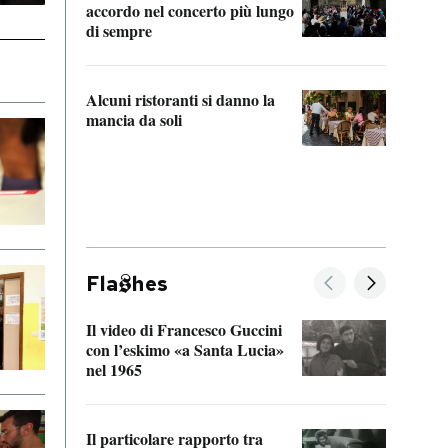
accordo nel concerto più lungo
di sempre
Il ci
parla
Alcuni ristoranti si danno la
nessu
mancia da soli
Fla
hes
Il video di Francesco Guccini
Sulla
con l’eskimo «a Santa Lucia»
vorti
nel 1965
veder
Il particolare rapporto tra
La ve