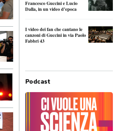
Francesco Guccini e Lucio
“Loco
Dalla, in un video d’epoca
Franc
I video dei fan che cantano le
Il de
canzoni di Guccini in via Paolo
Edoar
Fabbri 43
cappi
Podcast