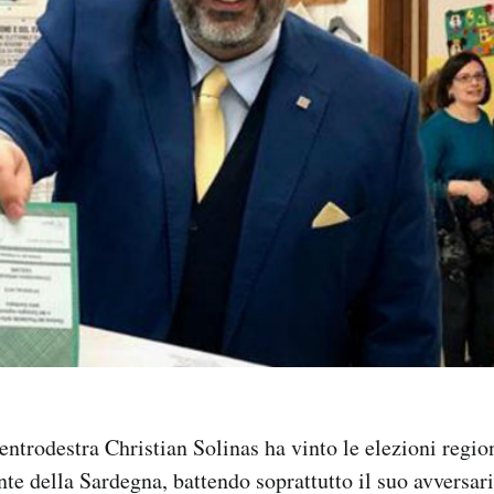
entrodestra Christian Solinas ha vinto le elezioni region
te della Sardegna, battendo soprattutto il suo avversari