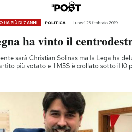
 HA PIÙ DI
7 ANNI
POLITICA
Lunedì 25 febbraio 2019
gna ha vinto il centrodest
dente sarà Christian Solinas ma la Lega ha del
artito più votato e il M5S è crollato sotto il 10