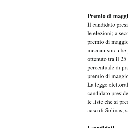
Premio di magg
Il candidato pres
le elezioni; a sec
premio di maggior
meccanismo che pr
ottenuto tra il 25
percentuale di pr
premio di maggior
La legge elettoral
candidato preside
le liste che si pr
caso di Solinas, 
I candidati