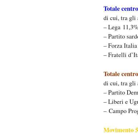
Totale centr
di cui, tra gli 
– Lega 11,3
– Partito sar
– Forza Itali
– Fratelli d’I
Totale centr
di cui, tra gli 
– Partito De
– Liberi e Ug
– Campo Prog
Movimento 5