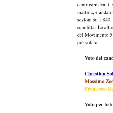
centrosinistra, i
Notifiche mobile
Regala il Post
mattina, è andato
Hai bisogno di aiuto?
sezioni su 1.840.
Esci
sconfitta. Le altr
del Movimento 5 St
più votata.
Voto dei cand
Christian So
Massimo Zedd
Francesco De
Voto per liste