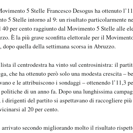
Movimento 5 Stelle Francesco Desogus ha ottenuto l’11 
to 5 Stelle intorno al 9: un risultato particolarmente n
l 40 per cento raggiunto dal Movimento 5 Stelle alle ele
rzo. È la più grave sconfitta elettorale per il Movimento
e, dopo quella della settimana scorsa in Abruzzo.
lista il centrodestra ha vinto sul centrosinistra: il partit
ega, che ha ottenuto però solo una modesta crescita – b
ivano e le attribuiscono i sondaggi – ottenendo l’11,3 pe
e politiche di un anno fa. Dopo una lunghissima campa
, i dirigenti del partito si aspettavano di raccogliere pi
vicinarsi al 20 per cento.
è arrivato secondo migliorando molto il risultato rispett