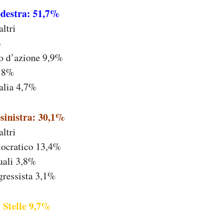
odestra: 51,7%
altri
%
do d’azione 9,9%
a 8%
talia 4,7%
osinistra: 30,1%
altri
mocratico 13,4%
uali 3,8%
ressista 3,1%
 Stelle 9,7%