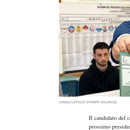
PODCAST
NEWSLETTER
I MIEI PREFERITI
SHOP
CALENDARIO
(ANSA/UFFICIO STAMPA SOLINAS)
AREA PERSONALE
Il candidato del c
Area Personale
prossimo presiden
Newsletter