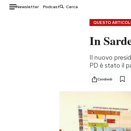
Newsletter
Podcast
Auto
QUESTO ARTICOLO
In Sarde
HOME
Italia
Moda
Il nuovo presi
Mondo
Libri
PD è stato il p
Politica
Consumismi
Tecnologia
Storie/Idee
Condividi
Internet
Ok Boomer!
Scienza
Media
Cultura
Europa
Economia
Altrecose
Sport
Mondiali calcio 2026