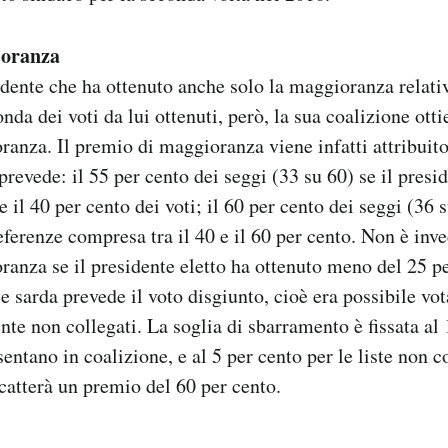
ioranza
idente che ha ottenuto anche solo la maggioranza relativ
onda dei voti da lui ottenuti, però, la sua coalizione ott
anza. Il premio di maggioranza viene infatti attribuit
evede: il 55 per cento dei seggi (33 su 60) se il presid
 e il 40 per cento dei voti; il 60 per cento dei seggi (36 
eferenze compresa tra il 40 e il 60 per cento. Non è inv
anza se il presidente eletto ha ottenuto meno del 25 pe
e sarda prevede il voto disgiunto, cioè era possibile vot
nte non collegati. La soglia di sbarramento è fissata al 
esentano in coalizione, e al 5 per cento per le liste non c
scatterà un premio del 60 per cento.