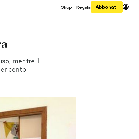
Abbonati
Shop
Regala
ra
uso, mentre il
 per cento