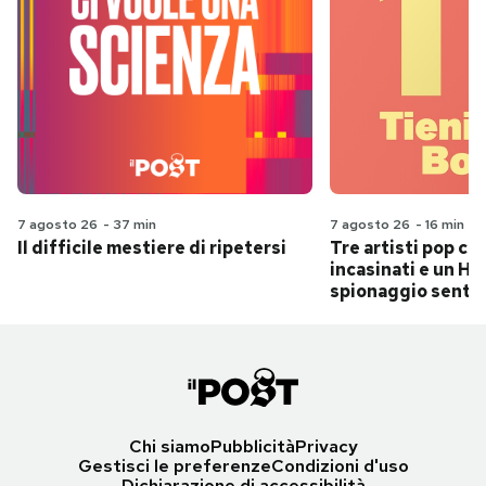
7 agosto 26
-
37 min
7 agosto 26
-
16 min
Il difficile mestiere di ripetersi
Tre artisti pop ch
incasinati e un Hit
spionaggio senti
Chi siamo
Pubblicità
Privacy
Gestisci le preferenze
Condizioni d'uso
Dichiarazione di accessibilità