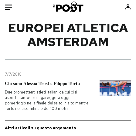
Auto
EUROPEI ATLETICA
AMSTERDAM
HOME
Italia
Moda
Mondo
Libri
Politica
Consumismi
7/7/2016
Tecnologia
Storie/Idee
Chi sono Alessia Trost e Filippo Tortu
Internet
Ok Boomer!
Due promettenti atleti italiani da cui ci si
Scienza
Media
aspetta tanto: Trost gareggerà oggi
pomeriggio nella finale del salto in alto mentre
Cultura
Europa
Tortu nella semifinale dei 100 metri
Economia
Altrecose
Sport
Mondiali calcio 2026
Altri articoli su questo argomento