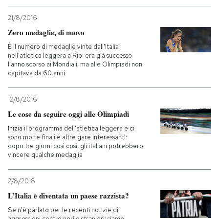
21/8/2016
PODCAST
Zero medaglie, di nuovo
È il numero di medaglie vinte dall'Italia
NEWSLETTER
nell'atletica leggera a Rio: era già successo
l'anno scorso ai Mondiali, ma alle Olimpiadi non
capitava da 60 anni
I MIEI PREFERITI
12/8/2016
Le cose da seguire oggi alle Olimpiadi
SHOP
Inizia il programma dell'atletica leggera e ci
sono molte finali e altre gare interessanti:
dopo tre giorni così così, gli italiani potrebbero
CALENDARIO
vincere qualche medaglia
AREA PERSONALE
2/8/2018
L’Italia è diventata un paese razzista?
Entra
Se n'è parlato per le recenti notizie di
aggressioni contro neri e stranieri: siamo