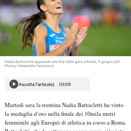
PODCAST
NEWSLETTER
I MIEI PREFERITI
Nadia Battocletti applaude alla fine della gara a Roma, 11 giugno (AP
Photo/ Alessandra Tarantino)
SHOP
Ascolta l'articolo
01:09
CALENDARIO
Martedì sera la trentina Nadia Battocletti ha vinto
AREA PERSONALE
la medaglia d’oro nella finale dei 10mila metri
Area Personale
femminile agli Europei di atletica in corso a Roma.
Newsletter