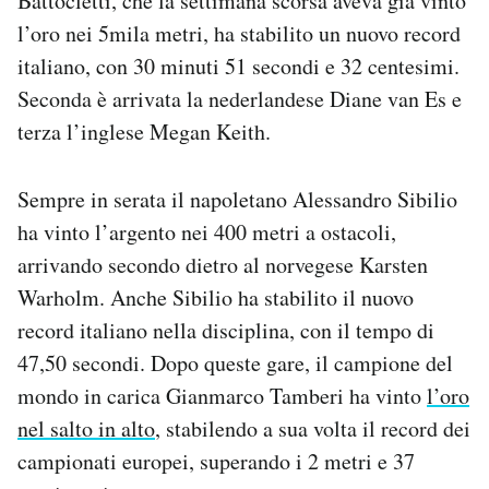
Battocletti, che la settimana scorsa aveva già vinto
Notifiche mobile
l’oro nei 5mila metri, ha stabilito un nuovo record
Regala il Post
italiano, con 30 minuti 51 secondi e 32 centesimi.
Hai bisogno di aiuto?
Seconda è arrivata la nederlandese Diane van Es e
Esci
terza l’inglese Megan Keith.
Sempre in serata il napoletano Alessandro Sibilio
ha vinto l’argento nei 400 metri a ostacoli,
arrivando secondo dietro al norvegese Karsten
Warholm. Anche Sibilio ha stabilito il nuovo
record italiano nella disciplina, con il tempo di
47,50 secondi. Dopo queste gare, il campione del
mondo in carica Gianmarco Tamberi ha vinto
l’oro
nel salto in alto
, stabilendo a sua volta il record dei
campionati europei, superando i 2 metri e 37