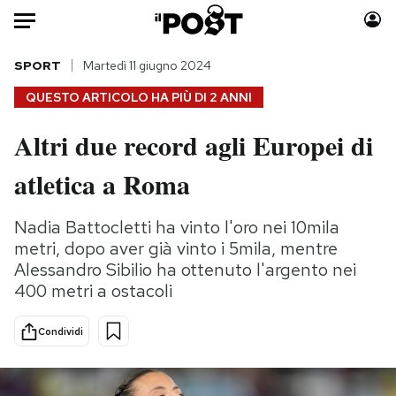
Auto
SPORT
Martedì 11 giugno 2024
QUESTO ARTICOLO HA PIÙ DI
2 ANNI
HOME
Altri due record agli Europei di
Italia
Moda
atletica a Roma
Mondo
Libri
Politica
Consumismi
Nadia Battocletti ha vinto l'oro nei 10mila
Tecnologia
Storie/Idee
metri, dopo aver già vinto i 5mila, mentre
Internet
Ok Boomer!
Alessandro Sibilio ha ottenuto l'argento nei
Scienza
Media
400 metri a ostacoli
Cultura
Europa
Economia
Altrecose
Condividi
Sport
Mondiali calcio 2026