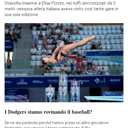
Stavolta insieme a Elisa Pizzini, nei tuffi sincronizzati da 3
metri: nessuna atleta italiana aveva vinto così tante gare in
una sola edizione
I Dodgers stanno rovinando il baseball?
Se ne sta parlando perché hanno preso un altro giocatore
fortissimo, per vincere il terzo campionato di fila