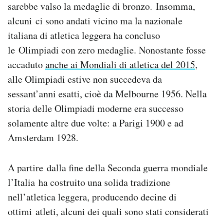
sarebbe valso la medaglie di bronzo. Insomma,
Notifiche mobile
alcuni ci sono andati vicino ma la nazionale
Regala il Post
Hai bisogno di aiuto?
italiana di atletica leggera ha concluso
Esci
le Olimpiadi con zero medaglie. Nonostante fosse
accaduto
anche ai Mondiali di atletica del 2015
,
alle Olimpiadi estive non succedeva da
sessant’anni esatti, cioè da Melbourne 1956. Nella
storia delle Olimpiadi moderne era successo
solamente altre due volte: a Parigi 1900 e ad
Amsterdam 1928.
A partire dalla fine della Seconda guerra mondiale
l’Italia ha costruito una solida tradizione
nell’atletica leggera, producendo decine di
ottimi atleti, alcuni dei quali sono stati considerati