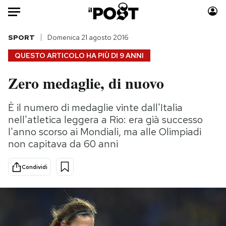
Auto
SPORT
Domenica 21 agosto 2016
QUESTO ARTICOLO HA PIÙ DI
9 ANNI
HOME
Zero medaglie, di nuovo
Italia
Moda
Mondo
Libri
È il numero di medaglie vinte dall'Italia
Politica
Consumismi
nell'atletica leggera a Rio: era già successo
Tecnologia
Storie/Idee
l'anno scorso ai Mondiali, ma alle Olimpiadi
non capitava da 60 anni
Internet
Ok Boomer!
Scienza
Media
Condividi
Cultura
Europa
Economia
Altrecose
Sport
Mondiali calcio 2026