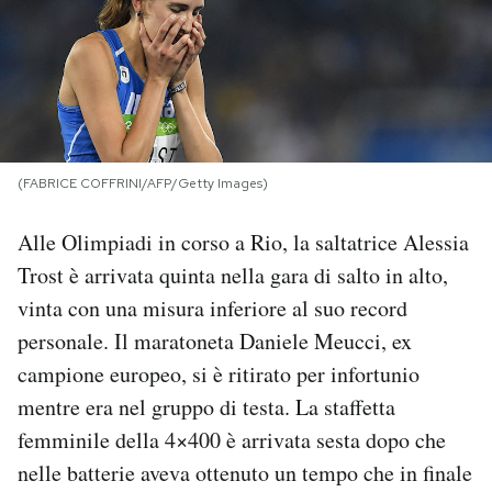
PODCAST
NEWSLETTER
(FABRICE COFFRINI/AFP/Getty Images)
I MIEI PREFERITI
Alle Olimpiadi in corso a Rio, la saltatrice Alessia
SHOP
Trost è arrivata quinta nella gara di salto in alto,
vinta con una misura inferiore al suo record
CALENDARIO
personale. Il maratoneta Daniele Meucci, ex
campione europeo, si è ritirato per infortunio
mentre era nel gruppo di testa. La staffetta
AREA PERSONALE
femminile della 4×400 è arrivata sesta dopo che
Area Personale
nelle batterie aveva ottenuto un tempo che in finale
Newsletter