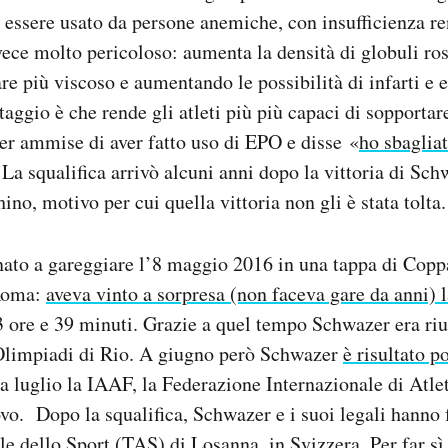
 essere usato da persone anemiche, con insufficienza re
vece molto pericoloso: aumenta la densità di globuli ros
re più viscoso e aumentando le possibilità di infarti e
aggio è che rende gli atleti più più capaci di sopportare
r ammise di aver fatto uso di EPO e disse «
ho sbagliat
 La squalifica arrivò alcuni anni dopo la vittoria di Sch
no, motivo per cui quella vittoria non gli è stata tolta.
nato a gareggiare l’8 maggio 2016 in una tappa di Cop
 Roma:
aveva vinto a sorpresa (non faceva gare da anni) 
 ore e 39 minuti. Grazie a quel tempo Schwazer era riu
e Olimpiadi di Rio. A giugno però Schwazer
è risultato p
a luglio la IAAF, la Federazione Internazionale di Atle
vo. Dopo la squalifica, Schwazer e i suoi legali hanno f
le dello Sport (TAS) di Losanna, in Svizzera. Per far sì 