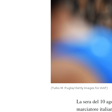
PODCAST
NEWSLETTER
I MIEI PREFERITI
SHOP
CALENDARIO
(Tullio M. Puglia/Getty Images for IAAF)
AREA PERSONALE
La sera del 10 a
Area Personale
marciatore italia
Newsletter