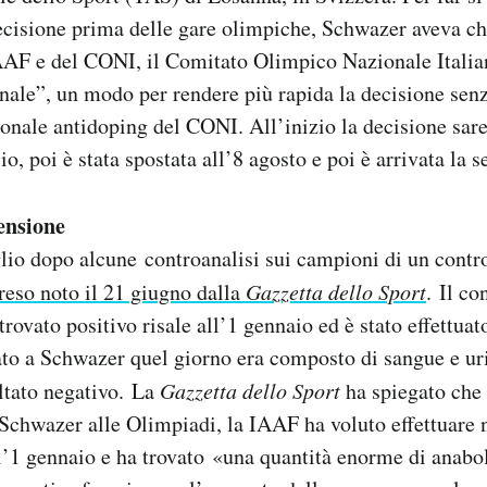
ecisione prima delle gare olimpiche, Schwazer aveva ch
AAF e del CONI, il Comitato Olimpico Nazionale Italia
onale”, un modo per rendere più rapida la decisione sen
ionale antidoping del CONI. All’inizio la decisione sar
lio, poi è stata spostata all’8 agosto e poi è arrivata la 
ensione
uglio dopo alcune controanalisi sui campioni di un contr
reso noto il 21 giugno dalla
Gazzetta dello Sport
. Il co
rovato positivo risale all’1 gennaio ed è stato effettuat
to a Schwazer quel giorno era composto di sangue e uri
ultato negativo. La
Gazzetta dello Sport
ha spiegato che
 Schwazer alle Olimpiadi, la IAAF ha voluto effettuare 
’1 gennaio e ha trovato «una quantità enorme di anabol