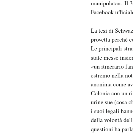
manipolata». Il 
Facebook ufficial
La tesi di Schwaz
provetta perché co
Le principali str
state messe insi
«un itinerario fa
estremo nella not
anonima come avre
Colonia con un ri
urine sue (cosa c
i suoi legali hann
della volontà del
questioni ha par