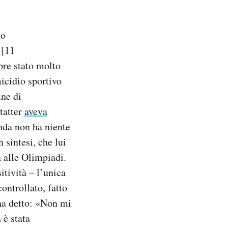
mo
 [11
pre stato molto
icidio sportivo
ine di
tatter
aveva
nda non ha niente
 sintesi, che lui
a alle Olimpiadi.
itività – l’unica
ontrollato, fatto
 ha detto: «Non mi
 è stata