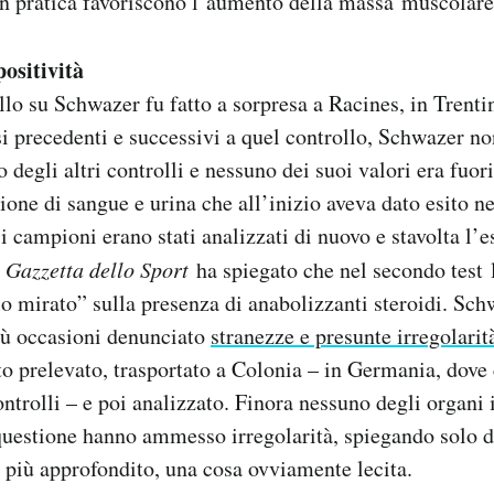
in pratica favoriscono l’aumento della massa muscolare 
positività
llo su Schwazer fu fatto a sorpresa a Racines, in Trenti
i precedenti e successivi a quel controllo, Schwazer no
 degli altri controlli e nessuno dei suoi valori era fuori
one di sangue e urina che all’inizio aveva dato esito n
 i campioni erano stati analizzati di nuovo e stavolta l
a
Gazzetta dello Sport
ha spiegato che nel secondo test
lo mirato” sulla presenza di anabolizzanti steroidi. Sch
iù occasioni denunciato
stranezze e presunte irregolarit
to prelevato, trasportato a Colonia – in Germania, dove 
ontrolli – e poi analizzato. Finora nessuno degli organi 
 questione hanno ammesso irregolarità, spiegando solo di
 più approfondito, una cosa ovviamente lecita.