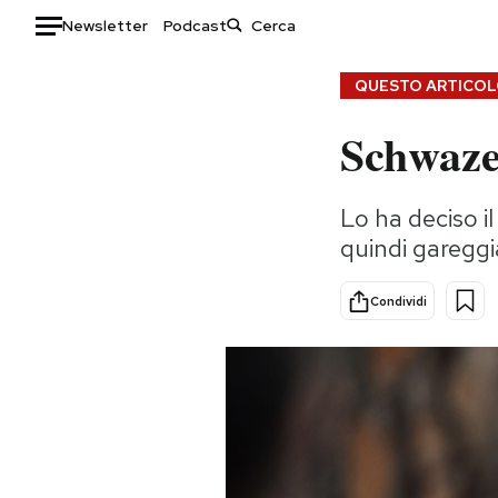
Newsletter
Podcast
Auto
QUESTO ARTICOLO
Schwazer
HOME
Italia
Moda
Lo ha deciso i
Mondo
Libri
quindi gareggi
Politica
Consumismi
Tecnologia
Storie/Idee
Condividi
Internet
Ok Boomer!
Scienza
Media
Cultura
Europa
Economia
Altrecose
Sport
Mondiali calcio 2026