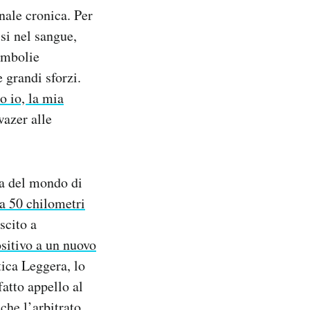
nale cronica. Per
si nel sangue,
 embolie
 grandi sforzi.
o io, la mia
wazer alle
pa del mondo di
la 50 chilometri
scito a
ositivo a un nuovo
tica Leggera, lo
atto appello al
che l’arbitrato