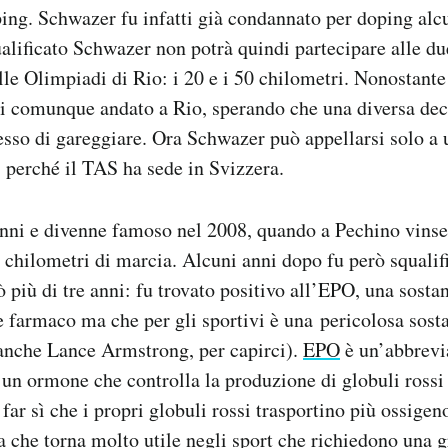
ping. Schwazer fu infatti già condannato per doping alcu
alificato Schwazer non potrà quindi partecipare alle due
lle Olimpiadi di Rio: i 20 e i 50 chilometri. Nonostante
ti comunque andato a Rio, sperando che una diversa de
sso di gareggiare. Ora Schwazer può appellarsi solo a 
, perché il TAS ha sede in Svizzera.
nni e divenne famoso nel 2008, quando a Pechino vinse 
 chilometri di marcia. Alcuni anni dopo fu però squalif
ò più di tre anni: fu trovato positivo all’EPO, una sosta
e farmaco ma che per gli sportivi è una pericolosa sost
 anche Lance Armstrong, per capirci).
EPO
è un’abbrevi
, un ormone che controlla la produzione di globuli rossi
 far sì che i propri globuli rossi trasportino più ossigeno
a che torna molto utile negli sport che richiedono una g