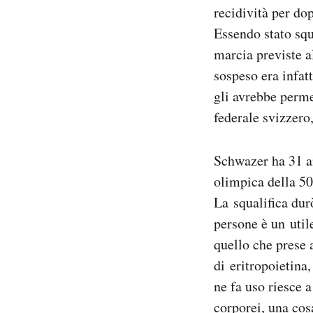
recidività per do
Notifiche mobile
Regala il Post
Essendo stato squ
Hai bisogno di aiuto?
marcia previste a
Esci
sospeso era infat
gli avrebbe perme
federale svizzero
Schwazer ha 31 a
olimpica della 50
La squalifica dur
persone è un util
quello che prese
di eritropoietina
ne fa uso riesce a
corporei, una cos