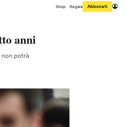
Abbonati
Shop
Regala
tto anni
g non potrà