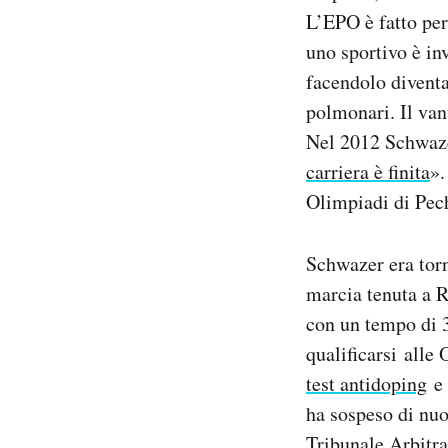
L’EPO è fatto per
uno sportivo è in
facendolo diventa
polmonari. Il vant
Nel 2012 Schwaze
carriera è finita
».
Olimpiadi di Pechi
Schwazer era tor
marcia tenuta a
con un tempo di 3
qualificarsi all
test antidoping
e 
ha sospeso di nuo
Tribunale Arbitra