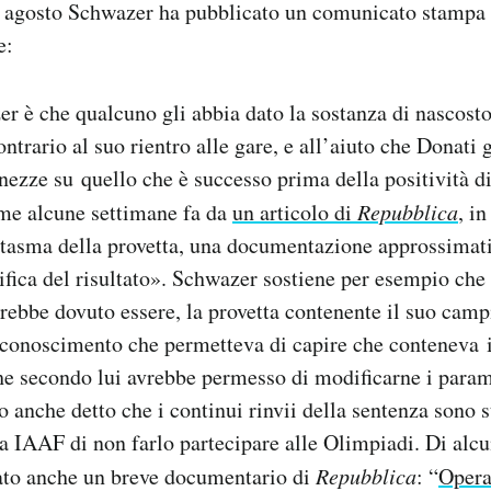
3 agosto Schwazer ha pubblicato un comunicato stampa 
e:
er è che qualcuno gli abbia dato la sostanza di nascosto
ntrario al suo rientro alle gare, e all’aiuto che Donati 
anezze su quello che è successo prima della positività 
eme alcune settimane fa da
un articolo di
Repubblica
, in
ntasma della provetta, una documentazione approssimati
ifica del risultato». Schwazer sostiene per esempio che
bbe dovuto essere, la provetta contenente il suo camp
conoscimento che permetteva di capire che conteneva i
he secondo lui avrebbe permesso di modificarne i param
o anche detto che i continui rinvii della sentenza sono s
la IAAF di non farlo partecipare alle Olimpiadi. Di alcu
lato anche un breve documentario di
Repubblica
: “
Opera