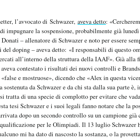
etter, l’avvocato di Schwazer,
aveva detto
: «Cerchere
i impugnare la sospensione, probabilmente già lunedì
Donati – allenatore di Schwazer e noto per essere sem
i del doping – aveva detto: «I responsabili di questo om
rcati all’interno della struttura della IAAF». Già alla f
veva contestato i risultati dei nuovi controlli e Brands
 «false e mostruose», dicendo che «Alex in questa vice
a sostenuta da Schwazer e da chi sta dalla sua parte è, in
 si tratta di una specie di complotto per evitare che vad
sta tesi Schwazer e i suoi legali fanno notare che la pos
 arrivata dopo un secondo controllo su un campione già c
qualificazione per le Olimpiadi. Il 13 luglio Schwazer
alcuno mi ha dato di nascosto la sostanza, o la provetta