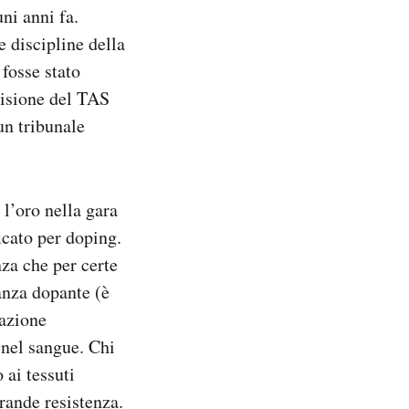
ni anni fa.
 discipline della
 fosse stato
cisione del TAS
un tribunale
l’oro nella gara
icato per doping.
nza che per certe
anza dopante (è
azione
 nel sangue. Chi
 ai tessuti
rande resistenza.