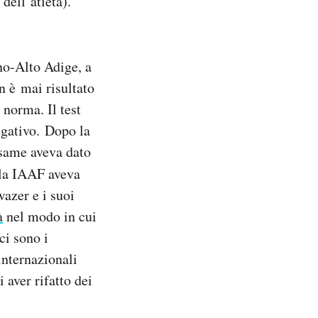
dell’atleta).
no-Alto Adige, a
n è mai risultato
 norma. Il test
egativo. Dopo la
’esame aveva dato
 la IAAF aveva
wazer e i suoi
à
nel modo in cui
ci sono i
internazionali
 aver rifatto dei