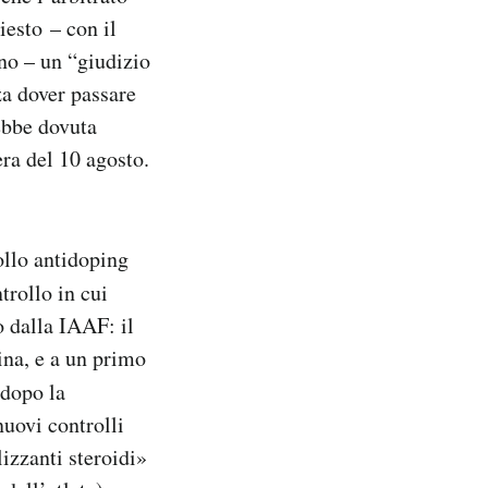
iesto – con il
no – un “giudizio
za dover passare
ebbe dovuta
sera del 10 agosto.
ollo antidoping
ntrollo in cui
o dalla IAAF: il
na, e a un primo
 dopo la
nuovi controlli
izzanti steroidi»