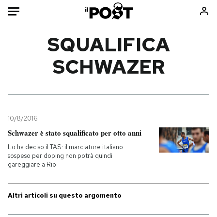
Auto
SQUALIFICA
SCHWAZER
HOME
Italia
Moda
Mondo
Libri
Politica
Consumismi
10/8/2016
Tecnologia
Storie/Idee
Schwazer è stato squalificato per otto anni
Internet
Ok Boomer!
Lo ha deciso il TAS: il marciatore italiano
Scienza
Media
sospeso per doping non potrà quindi
gareggiare a Rio
Cultura
Europa
Economia
Altrecose
Sport
Mondiali calcio 2026
Altri articoli su questo argomento