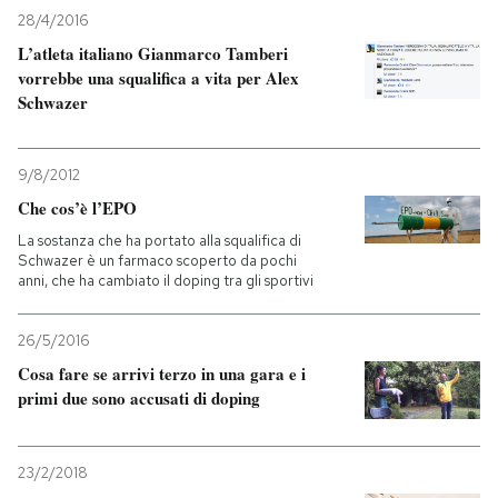
28/4/2016
PODCAST
L’atleta italiano Gianmarco Tamberi
vorrebbe una squalifica a vita per Alex
Schwazer
NEWSLETTER
9/8/2012
I MIEI PREFERITI
Che cos’è l’EPO
La sostanza che ha portato alla squalifica di
Schwazer è un farmaco scoperto da pochi
SHOP
anni, che ha cambiato il doping tra gli sportivi
CALENDARIO
26/5/2016
Cosa fare se arrivi terzo in una gara e i
primi due sono accusati di doping
AREA PERSONALE
Entra
23/2/2018