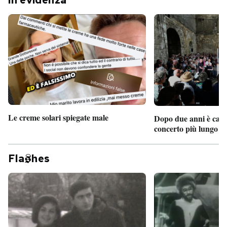
In evidenza
Le creme solari spiegate male
Dopo due anni è camb
concerto più lungo d
Fla
hes