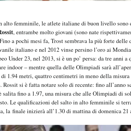
n alto femminile, le atlete italiane di buon livello sono
Rossit
, entrambe molto giovani (sono nate rispettivame
 Fino a pochi mesi fa, Trost sembrava la più forte delle 
iovanile italiano e nel 2012 vinse persino l’oro ai Mondi
eo Under 23, nel 2013, si è un po’ persa: da tre anni a 
are indoor – mentre quella delle Olimpiadi sarà all’aper
 di 1.94 metri, quattro centimetri in meno della misura 
Rossit si è fatta notare solo di recente: fino all’anno s
è salita fino a 1.97, una misura che alle Olimpiadi di s
sto. Le qualificazioni del salto in alto femminile si ter
na, la finale inizierà all’1.30 di mattina di domenica 21