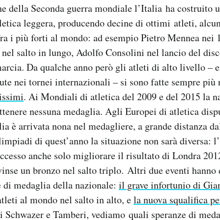
ine della Seconda guerra mondiale l’Italia ha costruito 
letica leggera, producendo decine di ottimi atleti, alcu
 fra i più forti al mondo: ad esempio Pietro Mennea nei 
nel salto in lungo, Adolfo Consolini nel lancio del dis
rcia. Da qualche anno però gli atleti di alto livello – 
ute nei tornei internazionali – si sono fatte sempre più 
issimi
. Ai Mondiali di atletica del 2009 e del 2015 la n
ottenere nessuna medaglia. Agli Europei di atletica disp
alia è arrivata nona nel medagliere, a grande distanza d
limpiadi di quest’anno la situazione non sarà diversa: l’
ccesso anche solo migliorare il risultato di Londra 20
inse un bronzo nel salto triplo. Altri due eventi hanno
 di medaglia della nazionale:
il grave infortunio di G
atleti al mondo nel salto in alto, e
la nuova squalifica p
i Schwazer e Tamberi, vediamo quali speranze di meda