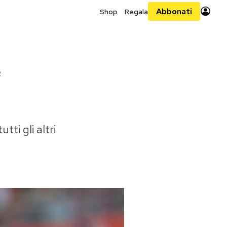
Abbonati
Shop
Regala
e
tti gli altri