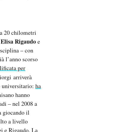
la 20 chilometri
Elisa Rigaudo
,
e
isciplina – con
ià l’anno scorso
lificata per
orgi arriverà
o universitario:
ha
misano hanno
adi – nel 2008 a
a giocando il
to a livello
gi e Rigaudo. La