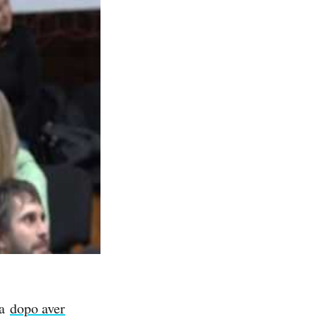
na
dopo aver