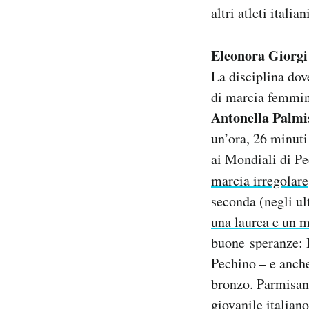
altri atleti italia
Eleonora Giorgi 
La disciplina dov
di marcia femmini
Antonella Palmi
un’ora, 26 minuti
ai Mondiali di Pe
marcia irregolare
seconda (negli ul
una laurea e un 
buone speranze: R
Pechino – e anche
bronzo. Parmisano
giovanile italian