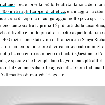
italiano
– ed è forse la più forte atleta italiana del mo
i 400 metri agli Europei di atletica
, e a maggio ha otten
metri, una disciplina in cui gareggia molto poco spesso. 
nonostante sia fra le prime 15 più forti della disciplina,
he il livello è molto più alto rispetto a quello italiano
i 400 metri sono stati vinti dall’americana Sanya Rich
esimi, un tempo inferiore di circa un secondo ai miglior
enot (che non entrò nemmeno in finale). Quest’anno l’ob
nale, e sperare che i tempi siano leggermente più alti ris
etri inizieranno sabato 13 agosto alle 16 ora italiana. L
.45 di mattina di martedì 16 agosto.