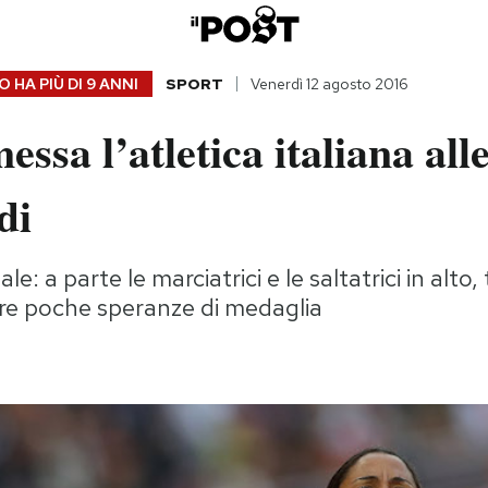
 HA PIÙ DI
9 ANNI
SPORT
Venerdì 12 agosto 2016
ssa l’atletica italiana all
di
 a parte le marciatrici e le saltatrici in alto, tu
e poche speranze di medaglia