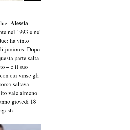
Alessia
 due:
nte nel 1993 e nel
due: ha vinto
ali juniores. Dopo
questa parte salta
to – e il suo
con cui vinse gli
corso saltava
olito vale almeno
ranno giovedì 18
 agosto.