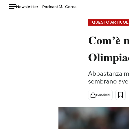
Newsletter
Podcast
Auto
QUESTO ARTICOLO
Com’è me
HOME
Italia
Moda
Olimpia
Mondo
Libri
Politica
Consumismi
Abbastanza male:
Tecnologia
Storie/Idee
sembrano aver
Internet
Ok Boomer!
Scienza
Media
Condividi
Cultura
Europa
Economia
Altrecose
Sport
Mondiali calcio 2026