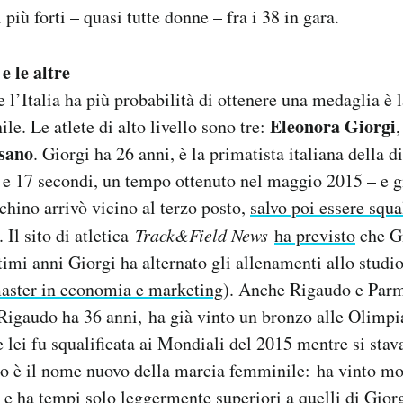
ni più forti – quasi tutte donne – fra i 38 in gara.
e le altre
e l’Italia ha più probabilità di ottenere una medaglia è 
Eleonora Giorgi
le. Le atlete di alto livello sono tre:
sano
. Giorgi ha 26 anni, è la primatista italiana della d
 e 17 secondi, un tempo ottenuto nel maggio 2015 – e g
chino arrivò vicino al terzo posto,
salvo poi essere squa
. Il sito di atletica
Track&Field News
ha previsto
che Gi
timi anni Giorgi ha alternato gli allenamenti allo studi
master in economia e marketing
). Anche Rigaudo e Par
igaudo ha 36 anni, ha già vinto un bronzo alle Olimpi
 lei fu squalificata ai Mondiali del 2015 mentre si stav
 è il nome nuovo della marcia femminile: ha vinto mol
o e ha tempi solo leggermente superiori a quelli di Gior