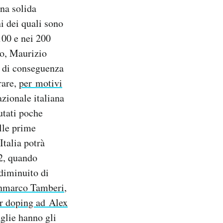
una solida
ni dei quali sono
100 e nei 200
co, Maurizio
e di conseguenza
rare,
per motivi
azionale italiana
utati poche
alle prime
Italia potrà
12, quando
 diminuito di
ianmarco Tamberi
,
er doping ad Alex
glie hanno gli