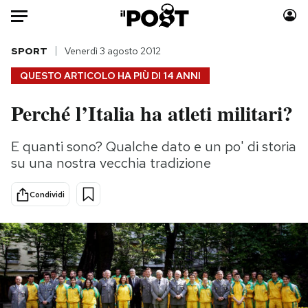
Auto
SPORT
Venerdì 3 agosto 2012
QUESTO ARTICOLO HA PIÙ DI
14 ANNI
HOME
Perché l’Italia ha atleti militari?
Italia
Moda
Mondo
Libri
E quanti sono? Qualche dato e un po' di storia
Politica
Consumismi
su una nostra vecchia tradizione
Tecnologia
Storie/Idee
Internet
Ok Boomer!
Condividi
Scienza
Media
Cultura
Europa
Economia
Altrecose
Sport
Mondiali calcio 2026