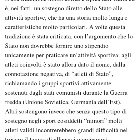
Notifiche mobile
è, nei fatti, un sostegno diretto dello Stato alle
Regala il Post
attività sportive, che ha una storia molto lunga e
Hai bisogno di aiuto?
caratteristiche molto particolari. A volte questa
Esci
tradizione è stata criticata, con l’argomento che lo
Stato non dovrebbe fornire uno stipendio
unicamente per praticare un’attività sportiva: agli
atleti coinvolti è stato allora dato il nome, dalla
connotazione negativa, di “atleti di Stato”,
richiamando i gruppi sportivi attivamente
sostenuti dagli stati comunisti durante la Guerra
fredda (Unione Sovietica, Germania dell’Est).
Altri sostengono invece che senza questo tipo di
sostegno negli sport cosiddetti “minori” molti
atleti validi incontrerebbero grandi difficoltà nel
trovare il tempo di allenarsi e prepararsi