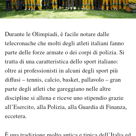
PODCAST
NEWSLETTER
Durante le Olimpiadi, è facile notare dalle
telecronache che molti degli atleti italiani fanno
parte delle forze armate o dei corpi di polizia. Si
I MIEI PREFERITI
tratta di una caratteristica dello sport italiano:
oltre ai professionisti in alcuni degli sport più
SHOP
diffusi – tennis, calcio, basket, pallavolo – gran
parte degli atleti che gareggiano nelle altre
CALENDARIO
discipline si allena e riceve uno stipendio grazie
all’Esercito, alla Polizia, alla Guardia di Finanza,
AREA PERSONALE
eccetera.
Area Personale
Newsletter
È una tradizione molto antica e tipica dell’Italia ed