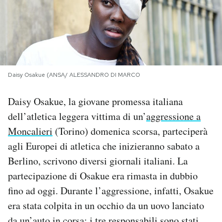
PODCAST
NEWSLETTER
Daisy Osakue (ANSA/ ALESSANDRO DI MARCO
I MIEI PREFERITI
Daisy Osakue, la giovane promessa italiana
dell’atletica leggera vittima di un’
aggressione a
SHOP
Moncalieri
(Torino) domenica scorsa, parteciperà
agli Europei di atletica che inizieranno sabato a
CALENDARIO
Berlino, scrivono diversi giornali italiani. La
partecipazione di Osakue era rimasta in dubbio
AREA PERSONALE
fino ad oggi. Durante l’aggressione, infatti, Osakue
era stata colpita in un occhio da un uovo lanciato
Area Personale
Newsletter
da un’auto in corsa: i tre responsabili
sono stati