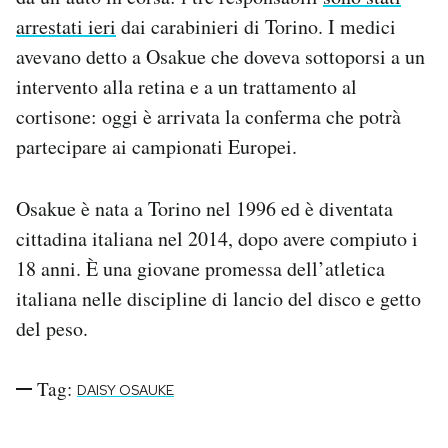
Notifiche mobile
arrestati ieri
dai carabinieri di Torino. I medici
Regala il Post
avevano detto a Osakue che doveva sottoporsi a un
Hai bisogno di aiuto?
intervento alla retina e a un trattamento al
Esci
cortisone: oggi è arrivata la conferma che potrà
partecipare ai campionati Europei.
Osakue è nata a Torino nel 1996 ed è diventata
cittadina italiana nel 2014, dopo avere compiuto i
18 anni. È una giovane promessa dell’atletica
italiana nelle discipline di lancio del disco e getto
del peso.
Tag:
DAISY OSAUKE