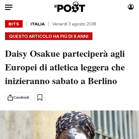
Auto
BITS
ITALIA
Venerdì 3 agosto 2018
QUESTO ARTICOLO HA PIÙ DI
8 ANNI
HOME
Daisy Osakue parteciperà agli
Italia
Moda
Mondo
Libri
Europei di atletica leggera che
Politica
Consumismi
inizieranno sabato a Berlino
Tecnologia
Storie/Idee
Internet
Ok Boomer!
Scienza
Media
Condividi
Cultura
Europa
Economia
Altrecose
Sport
Mondiali calcio 2026