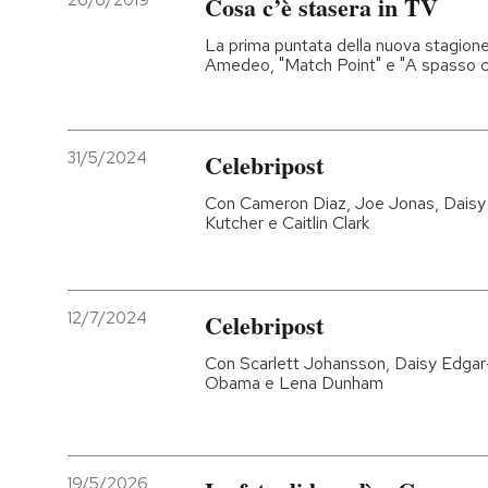
26/6/2019
Cosa c’è stasera in TV
PODCAST
La prima puntata della nuova stagione
Amedeo, "Match Point" e "A spasso c
NEWSLETTER
31/5/2024
Celebripost
I MIEI PREFERITI
Con Cameron Diaz, Joe Jonas, Daisy 
Kutcher e Caitlin Clark
SHOP
12/7/2024
Celebripost
CALENDARIO
Con Scarlett Johansson, Daisy Edga
Obama e Lena Dunham
AREA PERSONALE
Entra
19/5/2026