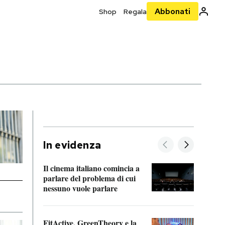
Abbonati
Shop
Regala
In evidenza
Il cinema italiano comincia a
A cos
parlare del problema di cui
nessuno vuole parlare
Cosa 
FitActive, GreenTheory e la