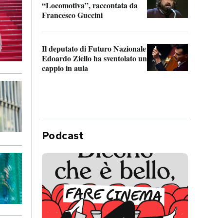
“Locomotiva”, raccontata da
inseg
Francesco Guccini
Khers
Il deputato di Futuro Nazionale
La pl
Edoardo Ziello ha sventolato un
da P
cappio in aula
Podcast