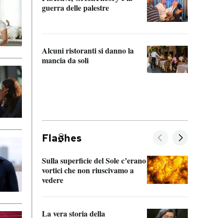
“Odis
guerra delle palestre
Che s
strum
Alcuni ristoranti si danno la
mancia da soli
Fla
hes
Sulla superficie del Sole c’erano
Il fi
vortici che non riuscivamo a
facen
vedere
dentr
La vera storia della
Il vi