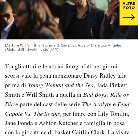
ALTRE
FOTO
PODCAST
NEWSLETTER
L'attore Will Smith alla prima di
Bad Boys: Ride or Die
a Los Angeles
(Richard Shotwell/Invision/AP)
I MIEI PREFERITI
Tra gli attori e le attrici fotografati nei giorni
SHOP
scorsi vale la pena menzionare Daisy Ridley alla
prima di
Young Woman and the Sea
, Jada Pinkett
Smith e Will Smith a quella di
Bad Boys: Ride or
CALENDARIO
Die
e parte del cast delle serie
The Acolyte
e
Feud:
Capote Vs. The Swans
, per finire con Lily Tomlin,
AREA PERSONALE
Jane Fonda e Ashton Kutcher e famiglia in posa
Area Personale
con la giocatrice di basket
Caitlin Clark
. La visita
Newsletter