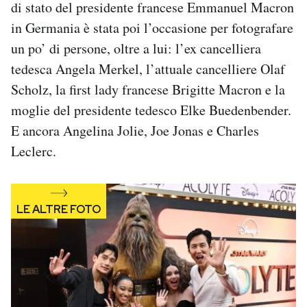
di stato del presidente francese Emmanuel Macron
Notifiche mobile
in Germania è stata poi l’occasione per fotografare
Regala il Post
un po’ di persone, oltre a lui: l’ex cancelliera
Hai bisogno di aiuto?
Esci
tedesca Angela Merkel, l’attuale cancelliere Olaf
Scholz, la first lady francese Brigitte Macron e la
moglie del presidente tedesco Elke Buedenbender.
E ancora Angelina Jolie, Joe Jonas e Charles
Leclerc.