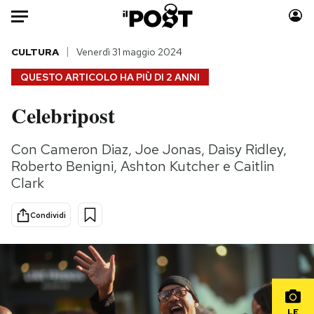
Auto
CULTURA
Venerdì 31 maggio 2024
QUESTO ARTICOLO HA PIÙ DI
2 ANNI
HOME
Celebripost
Italia
Moda
Mondo
Libri
Con Cameron Diaz, Joe Jonas, Daisy Ridley,
Politica
Consumismi
Roberto Benigni, Ashton Kutcher e Caitlin
Tecnologia
Storie/Idee
Clark
Internet
Ok Boomer!
Condividi
Scienza
Media
Cultura
Europa
Economia
Altrecose
Sport
Mondiali calcio 2026
LE