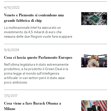
4/10/2022
PODCAST
Veneto e Piemonte si contendono una
grande fabbrica di chip
NEWSLETTER
La multinazionale Intel ha assicurato un
investimento da 4,5 miliardi di euro che
nessuna delle due Regioni vuole farsi scappare
I MIEI PREFERITI
9/6/2024
Cosa ci lascia questo Parlamento Europeo
SHOP
Nell'ultima legislatura è stato estremamente
produttivo, e ha prodotto il Green Deal e la
prima legge al mondo sull'intelligenza
CALENDARIO
artificiale: in vari settori però è stato assai
poco ambizioso
AREA PERSONALE
7/5/2017
Entra
Cosa viene a fare Barack Obama a
Milano