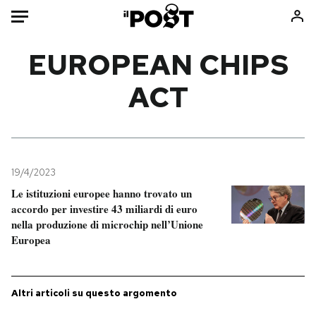
Auto
EUROPEAN CHIPS
ACT
HOME
Italia
Moda
Mondo
Libri
Politica
Consumismi
19/4/2023
Tecnologia
Storie/Idee
Le istituzioni europee hanno trovato un
Internet
Ok Boomer!
accordo per investire 43 miliardi di euro
Scienza
Media
nella produzione di microchip nell’Unione
Europea
Cultura
Europa
Economia
Altrecose
Sport
Mondiali calcio 2026
Altri articoli su questo argomento