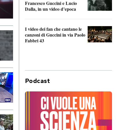
Francesco Guccini e Lucio
“Loco
Dalla, in un video d’epoca
Franc
I video dei fan che cantano le
Il de
canzoni di Guccini in via Paolo
Edoar
Fabbri 43
cappi
Podcast