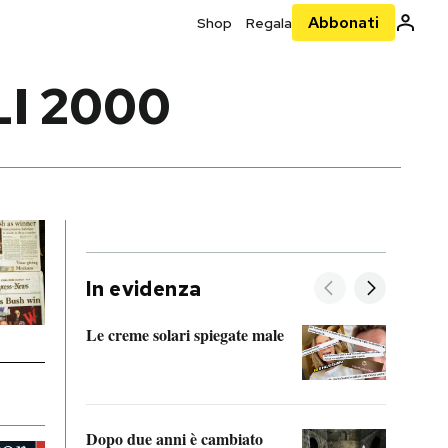
Abbonati
Shop
Regala
I 2000
In evidenza
Le creme solari spiegate male
FitAc
guerr
Dopo due anni è cambiato
A cos