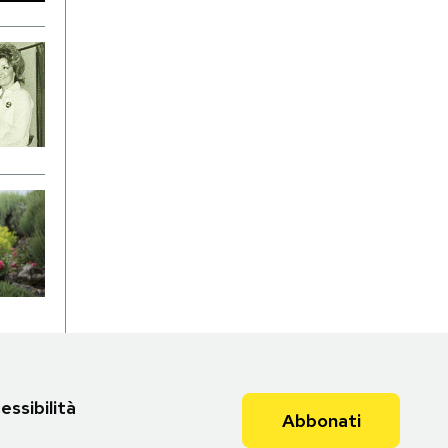
essibilità
Abbonati