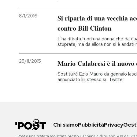
8/1/2016
Si riparla di una vecchia ac
contro Bill Clinton
L'ha ritirata fuori una donna che da qu
stuprata, ma da allora non si è andati 
25/11/2015
Mario Calabresi è il nuovo 
Sostituirà Ezio Mauro da gennaio lasci
annunciato lui stesso su Twitter
Chi siamo
Pubblicità
Privacy
Gesti
Il Post è una testata registrata presso il Tribunale di Milano, 419 del