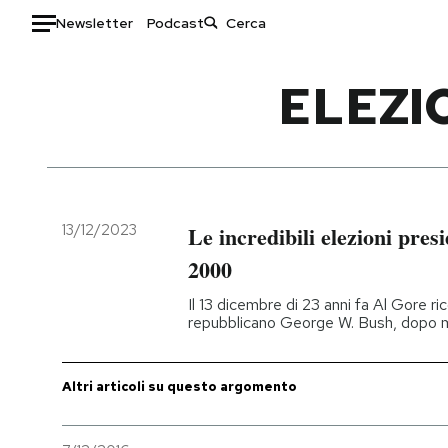
Newsletter
Podcast
Auto
ELEZI
HOME
Italia
Moda
Mondo
Libri
Politica
Consumismi
13/12/2023
Le incredibili elezioni presi
Tecnologia
Storie/Idee
2000
Internet
Ok Boomer!
Il 13 dicembre di 23 anni fa Al Gore ric
Scienza
Media
repubblicano George W. Bush, dopo m
Cultura
Europa
Economia
Altrecose
Altri articoli su questo argomento
Sport
Mondiali calcio 2026