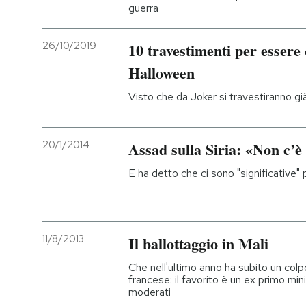
guerra
26/10/2019
10 travestimenti per essere 
Halloween
Visto che da Joker si travestiranno già t
20/1/2014
Assad sulla Siria: «Non c’è
E ha detto che ci sono "significative" po
11/8/2013
Il ballottaggio in Mali
Che nell'ultimo anno ha subito un colpo
francese: il favorito è un ex primo min
moderati