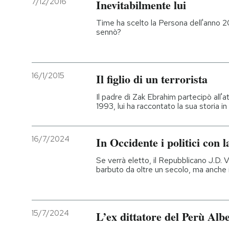
7/12/2016
Inevitabilmente lui
PODCAST
Time ha scelto la Persona dell'anno 2
sennò?
NEWSLETTER
16/1/2015
Il figlio di un terrorista
I MIEI PREFERITI
Il padre di Zak Ebrahim partecipò all'
1993, lui ha raccontato la sua storia i
SHOP
16/7/2024
In Occidente i politici con 
CALENDARIO
Se verrà eletto, il Repubblicano J.D. 
barbuto da oltre un secolo, ma anche 
AREA PERSONALE
Entra
15/7/2024
L’ex dittatore del Perù Alb