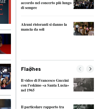
accordo nel concerto più lungo
di sempre
Il ci
parla
Alcuni ristoranti si danno la
nessu
mancia da soli
Fla
hes
Il video di Francesco Guccini
Sulla
con l’eskimo «a Santa Lucia»
vorti
nel 1965
veder
Il particolare rapporto tra
La ve