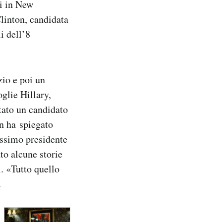
ri in New
linton, candidata
i dell’8
io e poi un
glie Hillary,
stato un candidato
on ha spiegato
ossimo presidente
to alcune storie
i. «Tutto quello
.