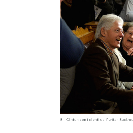
PODCAST
NEWSLETTER
I MIEI PREFERITI
SHOP
CALENDARIO
AREA PERSONALE
Bill Clinton con i clienti del Puritan Bac
Area Personale
Newsletter