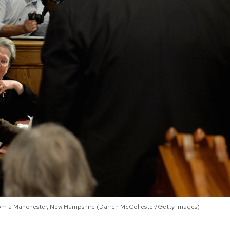
kroom a Manchester, New Hampshire (Darren McCollester/Getty Images)