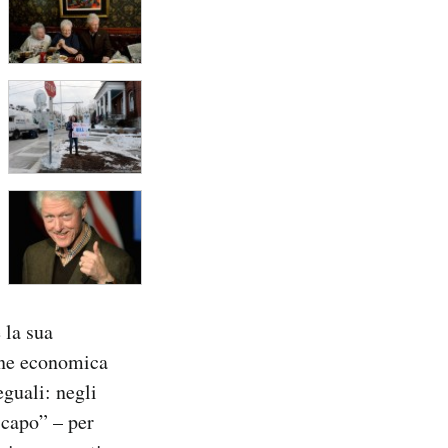
 la sua
ione economica
eguali: negli
 capo” – per