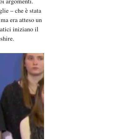
uoi argomenti.
lie – che è stata
– ma era atteso un
tici iniziano il
shire.