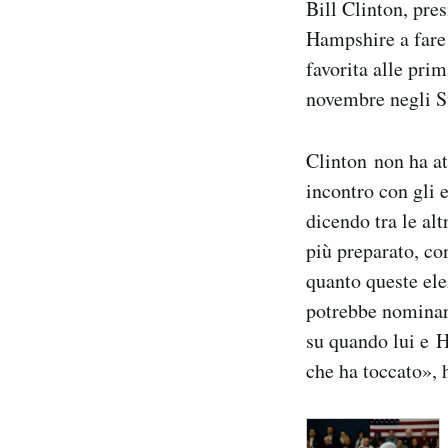
Bill Clinton, pres
Notifiche mobile
Hampshire a fare
Regala il Post
favorita alle prim
Hai bisogno di aiuto?
Esci
novembre negli St
Clinton non ha at
incontro con gli 
dicendo tra le al
più preparato, co
quanto queste ele
potrebbe nominare
su quando lui e Hi
che ha toccato», 