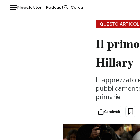
Newsletter
Podcast
Auto
QUESTO ARTICOLO
Il primo
HOME
Italia
Moda
Hillary
Mondo
Libri
Politica
Consumismi
L'apprezzato e
Tecnologia
Storie/Idee
pubblicamente 
Internet
Ok Boomer!
primarie
Scienza
Media
Cultura
Europa
Condividi
Economia
Altrecose
Sport
Mondiali calcio 2026