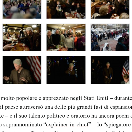
a molto popolare e apprezzato negli Stati Uniti – durante
l paese attraversò una delle più grandi fasi di espans
te – e il suo talento politico e oratorio ha ancora pochi 
to soprannominato “
explainer-in-chief
” – lo “spiegatore