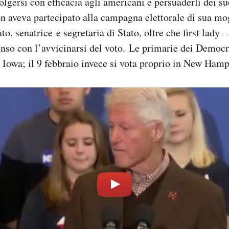
olgersi con efficacia agli americani e persuaderli dei s
on aveva partecipato alla campagna elettorale di sua mog
to, senatrice e segretaria di Stato, oltre che first lady 
enso con l’avvicinarsi del voto. Le primarie dei Democra
 Iowa; il 9 febbraio invece si vota proprio in New Hamp