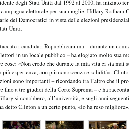
idente degli Stati Uniti dal 1992 al 2000, ha iniziato ie
 campagna elettorale per sua moglie, Hillary Rodham C
arie dei Democratici in vista delle elezioni presidenzial
ati Uniti.
taccato i candidati Repubblicani ma – durante un comiz
elettori in un locale pubblico – ha elogiato molto sua mo
tre cose: «Non credo che durante la mia vita ci sia mai 
n più esperienza, con più conoscenza e solidità». Clint
zioni sono importanti – ricordando tra l’altro che il pr
 fino a tre giudici della Corte Suprema – e ha racconta
llary si conobbero, all’università, e sugli anni seguent
ha detto Clinton a un certo punto, «lo ha reso migliore»