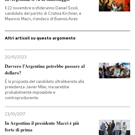
Il 22 novembre si sfideranno Daniel Scioli,
PODCAST
candidato del partito di Cristina Kirchner, e
Mauricio Macri, il sindaco di Buenos Aires
NEWSLETTER
Altri articoli su questo argomento
I MIEI PREFERITI
20/10/2023
Davvero l’Argentina potrebbe passare al
SHOP
dollaro?
È la proposta del candidato ultraliberista alla
presidenza Javier Milei, ma sarebbe
CALENDARIO
probabilmente impossibile e
controproducente
AREA PERSONALE
23/10/2017
In Argentina il presidente Macri è più
Entra
forte di prima