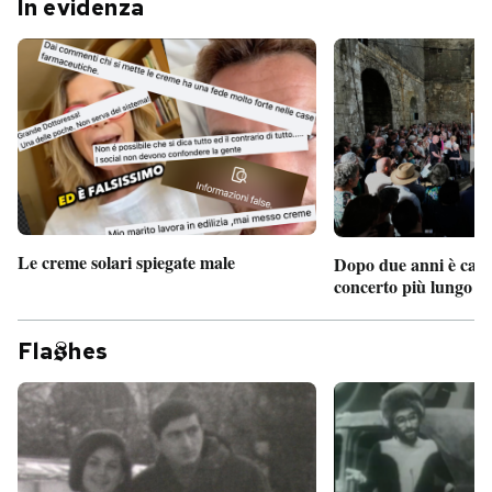
In evidenza
Le creme solari spiegate male
Dopo due anni è camb
concerto più lungo d
Fla
hes