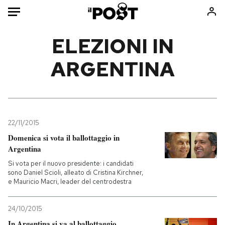
Auto
ELEZIONI IN
ARGENTINA
HOME
Italia
Moda
Mondo
Libri
Politica
Consumismi
22/11/2015
Tecnologia
Storie/Idee
Domenica si vota il ballottaggio in
Internet
Ok Boomer!
Argentina
Scienza
Media
Si vota per il nuovo presidente: i candidati
Cultura
Europa
sono Daniel Scioli, alleato di Cristina Kirchner,
e Mauricio Macri, leader del centrodestra
Economia
Altrecose
Sport
Mondiali calcio 2026
24/10/2015
In Argentina si va al ballottaggio