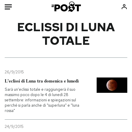
Auto
ECLISSI DI LUNA
TOTALE
HOME
Italia
Moda
Mondo
Libri
Politica
Consumismi
26/9/2015
Tecnologia
Storie/Idee
L’eclissi di Luna tra domenica e lunedì
Internet
Ok Boomer!
Sarà un'eclissi totale e raggiungerà il suo
Scienza
Media
massimo poco dopo le 4 di lunedì 28
settembre: informazioni e spiegazioni sul
Cultura
Europa
perché si parla anche di "superluna" e "luna
Economia
Altrecose
rossa"
Sport
Mondiali calcio 2026
24/9/2015