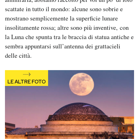
Notifiche mobile
scattate in tutto il mondo: alcune sono sobrie e
Regala il Post
mostrano semplicemente la superficie lunare
Hai bisogno di aiuto?
insolitamente rossa; altre sono più inventive, con
Esci
la Luna che spunta tra le braccia di statua antiche e
sembra appuntarsi sull’antenna dei grattacieli
delle città.