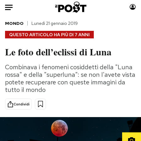
Auto
MONDO
Lunedì 21 gennaio 2019
QUESTO ARTICOLO HA PIÙ DI
7 ANNI
HOME
Le foto dell’eclissi di Luna
Italia
Moda
Mondo
Libri
Combinava i fenomeni cosiddetti della "Luna
Politica
Consumismi
rossa" e della "superluna": se non l'avete vista
Tecnologia
Storie/Idee
potete recuperare con queste immagini da
tutto il mondo
Internet
Ok Boomer!
Scienza
Media
Condividi
Cultura
Europa
Economia
Altrecose
Sport
Mondiali calcio 2026