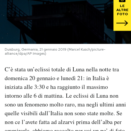
LE
ALTRE
PODCAST
FOTO
NEWSLETTER
Duisburg, Germania, 21 gennaio 2019 (Marcel Kusch/picture-
I MIEI PREFERITI
alliance/dpa/AP Images)
C’è stata un’eclissi totale di Luna nella notte tra
SHOP
domenica 20 gennaio e lunedì 21: in Italia è
iniziata alle 3:30 e ha raggiunto il massimo
CALENDARIO
intorno alle 6 di mattina. Le eclissi di Luna non
sono un fenomeno molto raro, ma negli ultimi anni
AREA PERSONALE
quelle visibili dall’Italia non sono state molte. Se
Area Personale
non ce l’avete fatta ad alzarvi prima dell’alba per
Newsletter
ammirarla, abbiamo raccolto per voi un po’ di foto