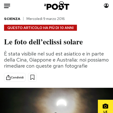
Auto
SCIENZA
Mercoledì 9 marzo 2016
QUESTO ARTICOLO HA PIÙ DI
10 ANNI
HOME
Le foto dell’eclissi solare
Italia
Moda
Mondo
Libri
È stata visibile nel sud est asiatico e in parte
Politica
Consumismi
della Cina, Giappone e Australia: noi possiamo
Tecnologia
Storie/Idee
rimediare con queste gran fotografie
Internet
Ok Boomer!
Condividi
Scienza
Media
Cultura
Europa
Economia
Altrecose
Sport
Mondiali calcio 2026
LE