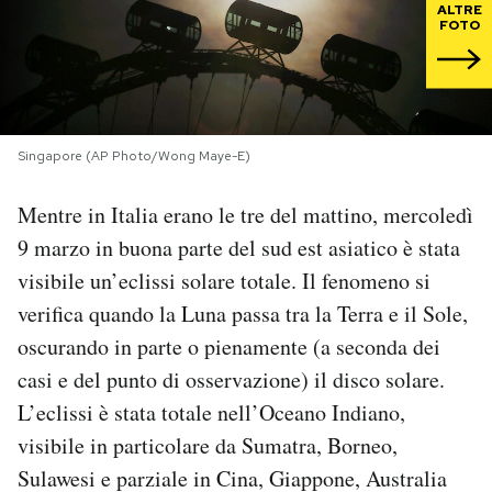
ALTRE
FOTO
PODCAST
NEWSLETTER
Singapore (AP Photo/Wong Maye-E)
I MIEI PREFERITI
Mentre in Italia erano le tre del mattino, mercoledì
9 marzo in buona parte del sud est asiatico è stata
SHOP
visibile un’eclissi solare totale. Il fenomeno si
verifica quando la Luna passa tra la Terra e il Sole,
CALENDARIO
oscurando in parte o pienamente (a seconda dei
casi e del punto di osservazione) il disco solare.
AREA PERSONALE
L’eclissi è stata totale nell’Oceano Indiano,
visibile in particolare da Sumatra, Borneo,
Area Personale
Sulawesi e parziale in Cina, Giappone, Australia
Newsletter