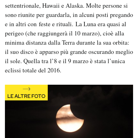
settentrionale, Hawaii e Alaska. Molte persone si
Notifiche mobile
Regala il Post
sono riunite per guardarla, in alcuni posti pregando
Hai bisogno di aiuto?
e in altri con feste e rituali. La Luna era quasi al
Esci
perigeo (che raggiungerà il 10 marzo), cioè alla
minima distanza dalla Terra durante la sua orbita:
il suo disco è apparso più grande oscurando meglio
il sole. Quella tra l’8 e il 9 marzo è stata l’unica
eclissi totale del 2016.