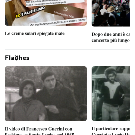
Le creme solari spiegate male
Dopo due anni è camb
concerto più lungo d
Fla
hes
Il particolare rappor
Il video di Francesco Guccini con
Guccini e Lucio Dalla
l’eskimo «a Santa Lucia» nel 1965