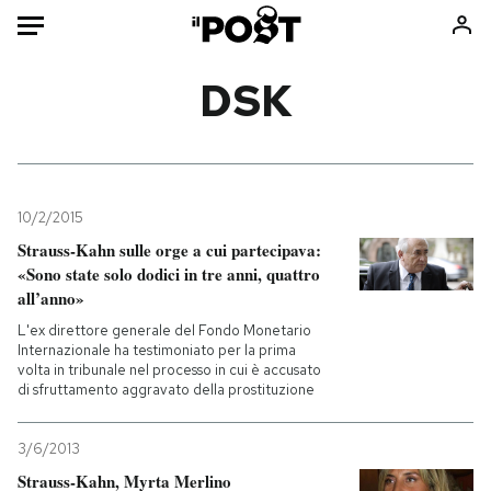
Auto
DSK
HOME
Italia
Moda
Mondo
Libri
10/2/2015
Politica
Consumismi
Strauss-Kahn sulle orge a cui partecipava:
«Sono state solo dodici in tre anni, quattro
Tecnologia
Storie/Idee
all’anno»
Internet
Ok Boomer!
L'ex direttore generale del Fondo Monetario
Scienza
Media
Internazionale ha testimoniato per la prima
volta in tribunale nel processo in cui è accusato
Cultura
Europa
di sfruttamento aggravato della prostituzione
Economia
Altrecose
Sport
Mondiali calcio 2026
3/6/2013
Strauss-Kahn, Myrta Merlino