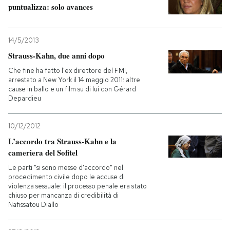
puntualizza: solo avances
PODCAST
14/5/2013
Strauss-Kahn, due anni dopo
NEWSLETTER
Che fine ha fatto l'ex direttore del FMI,
arrestato a New York il 14 maggio 2011: altre
I MIEI PREFERITI
cause in ballo e un film su di lui con Gérard
Depardieu
SHOP
10/12/2012
L’accordo tra Strauss-Kahn e la
cameriera del Sofitel
CALENDARIO
Le parti "si sono messe d'accordo" nel
procedimento civile dopo le accuse di
violenza sessuale: il processo penale era stato
AREA PERSONALE
chiuso per mancanza di credibilità di
Nafissatou Diallo
Entra