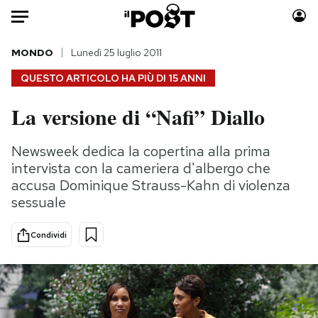
Auto
MONDO
Lunedì 25 luglio 2011
QUESTO ARTICOLO HA PIÙ DI
15 ANNI
HOME
La versione di “Nafi” Diallo
Italia
Moda
Mondo
Libri
Newsweek dedica la copertina alla prima
Politica
Consumismi
intervista con la cameriera d'albergo che
Tecnologia
Storie/Idee
accusa Dominique Strauss-Kahn di violenza
sessuale
Internet
Ok Boomer!
Scienza
Media
Condividi
Cultura
Europa
Economia
Altrecose
Sport
Mondiali calcio 2026