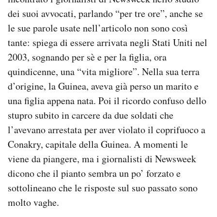
Notifiche mobile
dei suoi avvocati, parlando “per tre ore”, anche se
Regala il Post
le sue parole usate nell’articolo non sono così
Hai bisogno di aiuto?
tante: spiega di essere arrivata negli Stati Uniti nel
Esci
2003, sognando per sè e per la figlia, ora
quindicenne, una “vita migliore”. Nella sua terra
d’origine, la Guinea, aveva già perso un marito e
una figlia appena nata. Poi il ricordo confuso dello
stupro subito in carcere da due soldati che
l’avevano arrestata per aver violato il coprifuoco a
Conakry, capitale della Guinea. A momenti le
viene da piangere, ma i giornalisti di Newsweek
dicono che il pianto sembra un po’ forzato e
sottolineano che le risposte sul suo passato sono
molto vaghe.