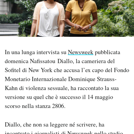
PODCAST
NEWSLETTER
In una lunga intervista su
Newsweek
pubblicata
I MIEI PREFERITI
domenica Nafissatou Diallo, la cameriera del
Sofitel di New York che accusa l’ex capo del Fondo
SHOP
Monetario Internazionale Dominique Strauss-
Kahn di violenza sessuale, ha raccontato la sua
CALENDARIO
versione su quel che è successo il 14 maggio
scorso nella stanza 2806.
AREA PERSONALE
Diallo, che non sa leggere né scrivere, ha
Area Personale
Newsletter
incontrato i giornalisti di Newsweek nello studio