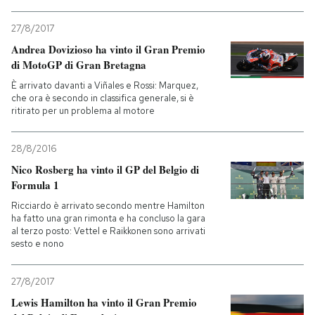
PODCAST
27/8/2017
Andrea Dovizioso ha vinto il Gran Premio
di MotoGP di Gran Bretagna
NEWSLETTER
È arrivato davanti a Viñales e Rossi: Marquez,
che ora è secondo in classifica generale, si è
ritirato per un problema al motore
I MIEI PREFERITI
28/8/2016
SHOP
Nico Rosberg ha vinto il GP del Belgio di
Formula 1
Ricciardo è arrivato secondo mentre Hamilton
CALENDARIO
ha fatto una gran rimonta e ha concluso la gara
al terzo posto: Vettel e Raikkonen sono arrivati
sesto e nono
AREA PERSONALE
27/8/2017
Entra
Lewis Hamilton ha vinto il Gran Premio