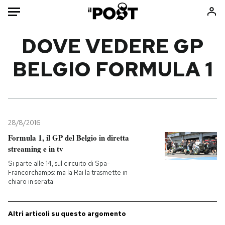
Auto
DOVE VEDERE GP
BELGIO FORMULA 1
HOME
Italia
Moda
Mondo
Libri
Politica
Consumismi
28/8/2016
Tecnologia
Storie/Idee
Formula 1, il GP del Belgio in diretta
Internet
Ok Boomer!
streaming e in tv
Scienza
Media
Si parte alle 14, sul circuito di Spa-
Cultura
Europa
Francorchamps: ma la Rai la trasmette in
chiaro in serata
Economia
Altrecose
Sport
Mondiali calcio 2026
Altri articoli su questo argomento