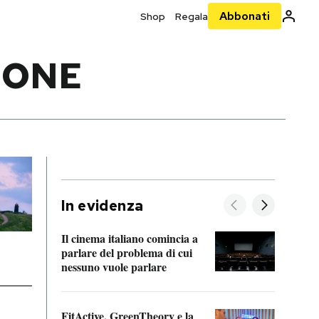
Abbonati
Shop
Regala
PONE
In evidenza
Il cinema italiano comincia a
A cos
parlare del problema di cui
nessuno vuole parlare
Cosa 
FitActive, GreenTheory e la