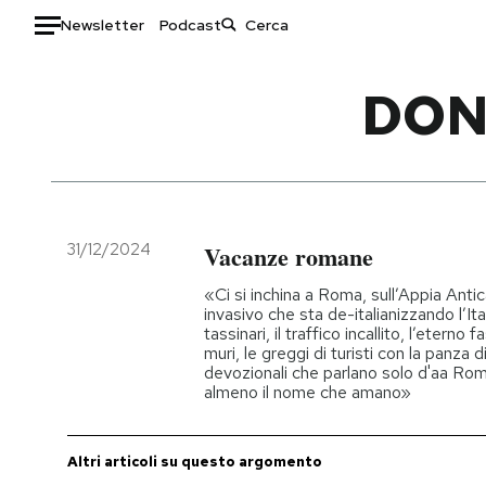
Newsletter
Podcast
Auto
DON
HOME
Italia
Moda
Mondo
Libri
Politica
Consumismi
31/12/2024
Vacanze romane
Tecnologia
Storie/Idee
«Ci si inchina a Roma, sull’Appia Anti
Internet
Ok Boomer!
invasivo che sta de-italianizzando l’It
tassinari, il traffico incallito, l’eterno 
Scienza
Media
muri, le greggi di turisti con la panza d
Cultura
Europa
devozionali che parlano solo d'aa Rom
almeno il nome che amano»
Economia
Altrecose
Sport
Mondiali calcio 2026
Altri articoli su questo argomento