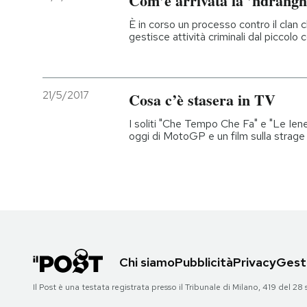
Com’è arrivata la ’ndrangh
È in corso un processo contro il clan 
gestisce attività criminali dal piccolo
21/5/2017
Cosa c’è stasera in TV
I soliti "Che Tempo Che Fa" e "Le Iene"
oggi di MotoGP e un film sulla strage
Chi siamo
Pubblicità
Privacy
Gesti
Il Post è una testata registrata presso il Tribunale di Milano, 419 del