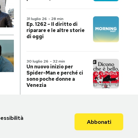
31 luglio 26
-
28 min
Ep. 1262 – Il diritto di
riparare e le altre storie
di oggi
30 luglio 26
-
32 min
Un nuovo inizio per
Spider-Man e perché ci
sono poche donne a
Venezia
essibilità
Abbonati