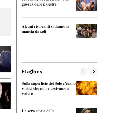
“Odis
guerra delle palestre
Che s
strum
Alcuni ristoranti si danno la
mancia da soli
Fla
hes
Sulla superficie del Sole c’erano
Il fi
vortici che non riuscivamo a
facen
vedere
dentr
La vera storia della
Il vi