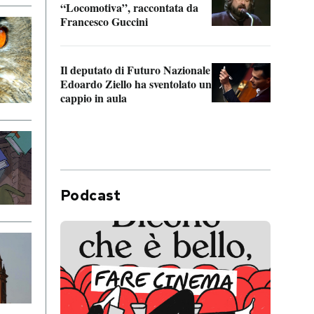
“Locomotiva”, raccontata da
inseg
Francesco Guccini
Khers
Il deputato di Futuro Nazionale
La pl
Edoardo Ziello ha sventolato un
da P
cappio in aula
Podcast