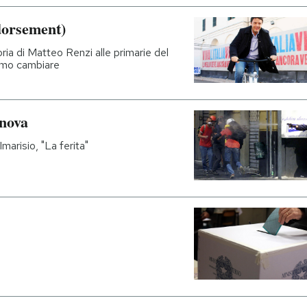
dorsement)
oria di Matteo Renzi alle primarie del
iamo cambiare
enova
marisio, "La ferita"