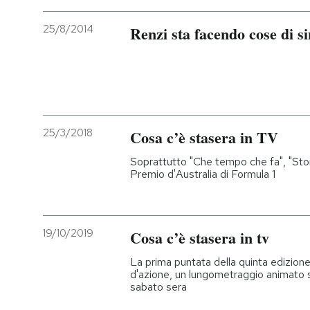
PODCAST
25/8/2014
Renzi sta facendo cose di si
NEWSLETTER
I MIEI PREFERITI
25/3/2018
Cosa c’è stasera in TV
Soprattutto "Che tempo che fa", "Stor
SHOP
Premio d'Australia di Formula 1
CALENDARIO
19/10/2019
Cosa c’è stasera in tv
AREA PERSONALE
La prima puntata della quinta edizione 
d'azione, un lungometraggio animato 
Entra
sabato sera