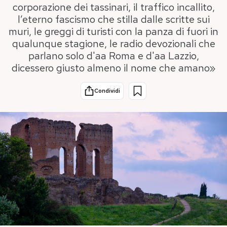
corporazione dei tassinari, il traffico incallito,
l’eterno fascismo che stilla dalle scritte sui
PODCAST
muri, le greggi di turisti con la panza di fuori in
qualunque stagione, le radio devozionali che
parlano solo d'aa Roma e d'aa Lazzio,
NEWSLETTER
dicessero giusto almeno il nome che amano»
I MIEI PREFERITI
Condividi
SHOP
CALENDARIO
AREA PERSONALE
Area Personale
Newsletter