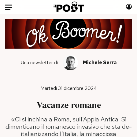
Auto
HOME
Italia
Moda
Mondo
Libri
Una newsletter di
Michele Serra
Politica
Consumismi
Tecnologia
Storie/Idee
Internet
Ok Boomer!
Martedì 31 dicembre 2024
Scienza
Media
Vacanze romane
Cultura
Europa
Economia
Altrecose
«Ci si inchina a Roma, sull’Appia Antica. Si
Sport
Mondiali calcio 2026
dimenticano il romanesco invasivo che sta de-
italianizzando l’Italia, la minacciosa