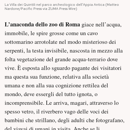
Notifiche mobile
La Villa dei Quintili nel parco archeologico dell'Appia Antica (Matteo
Nardone/Pacific Press via ZUMA Press Wire)
Regala il Post
Hai bisogno di aiuto?
L’anaconda dello zoo di Roma
giace nell’acqua,
Esci
immobile, le spire grosse come un cavo
sottomarino arrotolate nel modo misterioso dei
serpenti, la testa invisibile, nascosta in mezzo alla
folta vegetazione del grande acqua-terrario dove
vive. È esposta allo sguardo pagante dei visitatori
ma questa sua funzione, relativa alla società
umana e non alla sua cognizione rettilea del
mondo, deve essergli del tutto ignota, o
incomprensibile. Le arriva, magari, attraverso lo
spesso vetro, il riverbero vago delle voci dei
bambini che strillano, degli adulti che fotografano,
del viavai di umani in visita. Anche se li