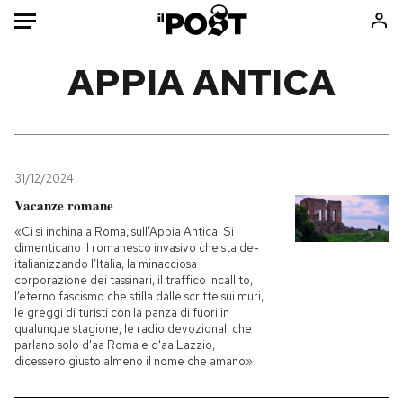
Auto
APPIA ANTICA
HOME
Italia
Moda
Mondo
Libri
31/12/2024
Politica
Consumismi
Vacanze romane
Tecnologia
Storie/Idee
«Ci si inchina a Roma, sull’Appia Antica. Si
dimenticano il romanesco invasivo che sta de-
Internet
Ok Boomer!
italianizzando l’Italia, la minacciosa
Scienza
Media
corporazione dei tassinari, il traffico incallito,
l’eterno fascismo che stilla dalle scritte sui muri,
Cultura
Europa
le greggi di turisti con la panza di fuori in
qualunque stagione, le radio devozionali che
Economia
Altrecose
parlano solo d'aa Roma e d'aa Lazzio,
Sport
Mondiali calcio 2026
dicessero giusto almeno il nome che amano»