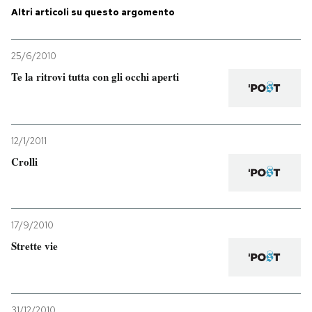
Altri articoli su questo argomento
PODCAST
25/6/2010
NEWSLETTER
Te la ritrovi tutta con gli occhi aperti
I MIEI PREFERITI
12/1/2011
Crolli
SHOP
CALENDARIO
17/9/2010
Strette vie
AREA PERSONALE
Entra
31/12/2010