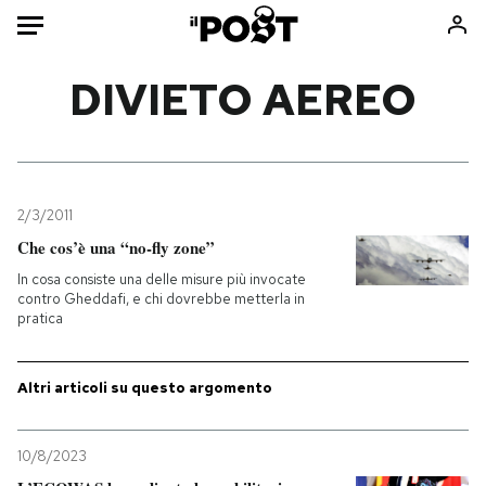
Auto
DIVIETO AEREO
HOME
Italia
Moda
Mondo
Libri
2/3/2011
Politica
Consumismi
Che cos’è una “no-fly zone”
Tecnologia
Storie/Idee
In cosa consiste una delle misure più invocate
contro Gheddafi, e chi dovrebbe metterla in
Internet
Ok Boomer!
pratica
Scienza
Media
Cultura
Europa
Altri articoli su questo argomento
Economia
Altrecose
Sport
Mondiali calcio 2026
10/8/2023