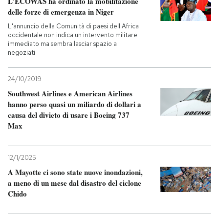
L’ECOWAS ha ordinato la mobilitazione
delle forze di emergenza in Niger
PODCAST
L'annuncio della Comunità di paesi dell'Africa
occidentale non indica un intervento militare
immediato ma sembra lasciar spazio a
NEWSLETTER
negoziati
24/10/2019
I MIEI PREFERITI
Southwest Airlines e American Airlines
hanno perso quasi un miliardo di dollari a
causa del divieto di usare i Boeing 737
SHOP
Max
CALENDARIO
12/1/2025
A Mayotte ci sono state nuove inondazioni,
AREA PERSONALE
a meno di un mese dal disastro del ciclone
Chido
Entra