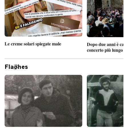
Le creme solari spiegate male
Dopo due anni è camb
concerto più lungo d
Fla
hes