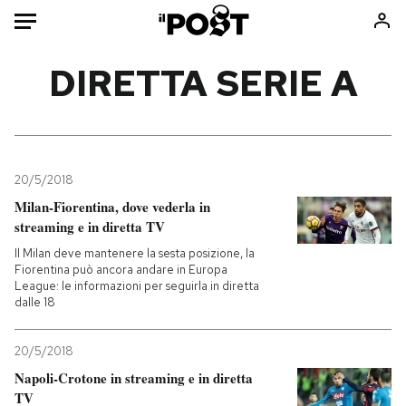
Auto
DIRETTA SERIE A
HOME
Italia
Moda
Mondo
Libri
20/5/2018
Politica
Consumismi
Milan-Fiorentina, dove vederla in
streaming e in diretta TV
Tecnologia
Storie/Idee
Il Milan deve mantenere la sesta posizione, la
Internet
Ok Boomer!
Fiorentina può ancora andare in Europa
Scienza
Media
League: le informazioni per seguirla in diretta
dalle 18
Cultura
Europa
Economia
Altrecose
20/5/2018
Sport
Mondiali calcio 2026
Napoli-Crotone in streaming e in diretta
TV