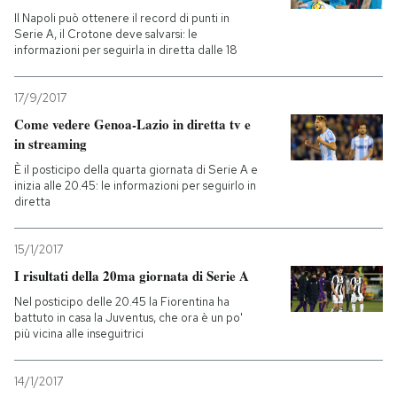
Il Napoli può ottenere il record di punti in
Serie A, il Crotone deve salvarsi: le
PODCAST
informazioni per seguirla in diretta dalle 18
NEWSLETTER
17/9/2017
Come vedere Genoa-Lazio in diretta tv e
in streaming
I MIEI PREFERITI
È il posticipo della quarta giornata di Serie A e
inizia alle 20.45: le informazioni per seguirlo in
diretta
SHOP
15/1/2017
CALENDARIO
I risultati della 20ma giornata di Serie A
Nel posticipo delle 20.45 la Fiorentina ha
battuto in casa la Juventus, che ora è un po'
AREA PERSONALE
più vicina alle inseguitrici
Entra
14/1/2017