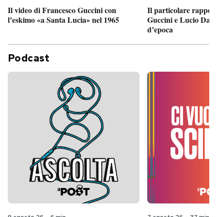
Il particolare rappor
Il video di Francesco Guccini con
Guccini e Lucio Dalla
l’eskimo «a Santa Lucia» nel 1965
d’epoca
Podcast
9 agosto 26
-
6 min
7 agosto 26
-
37 min